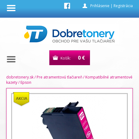
Prihlásenie
|
Registrácia
0 €
Košík:
dobretonery.sk
/
Pre atramentovú tlačiareň
/
Kompatibilné atramentové
kazety
/
Epson