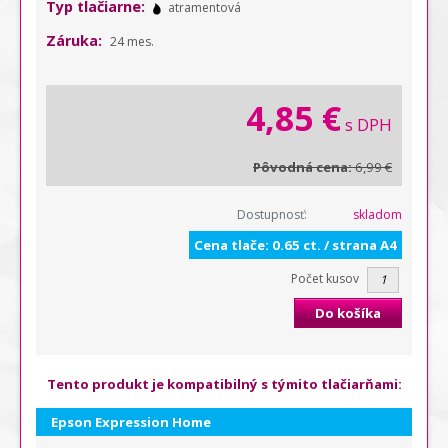
Typ tlačiarne:
atramentová
Záruka:
24 mes.
4,85 €
s DPH
Pôvodná cena:
6,99 €
Dostupnosť:
skladom
Cena tlače: 0.65 ct. / strana A4
Počet kusov
Do košíka
Tento produkt je kompatibilný s týmito tlačiarňami:
Epson Expression Home