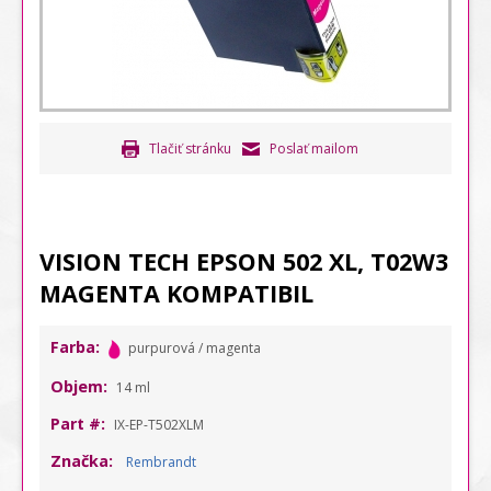
Tlačiť stránku
Poslať mailom
VISION TECH EPSON 502 XL, T02W3
MAGENTA KOMPATIBIL
Farba:
purpurová / magenta
Objem:
14 ml
Part #:
IX-EP-T502XLM
Značka:
Rembrandt