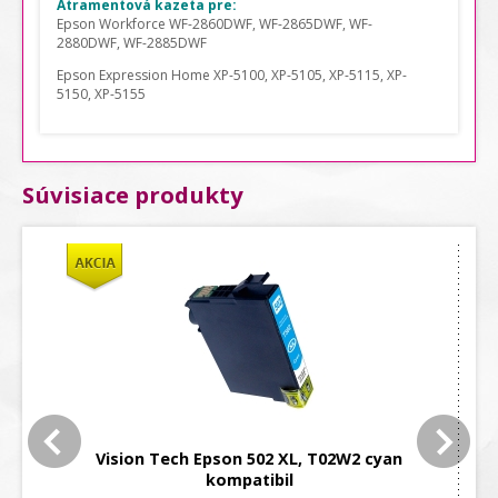
Atramentová kazeta pre:
Epson Workforce WF-2860DWF,
WF-2865DWF
,
WF-
2880DWF
,
WF-2885DWF
Epson Expression Home XP-5100,
XP-5105
,
XP-5115
,
XP-
5150,
XP-5155
Súvisiace produkty
Vision Tech Epson 502 XL, T02W2 cyan
kompatibil