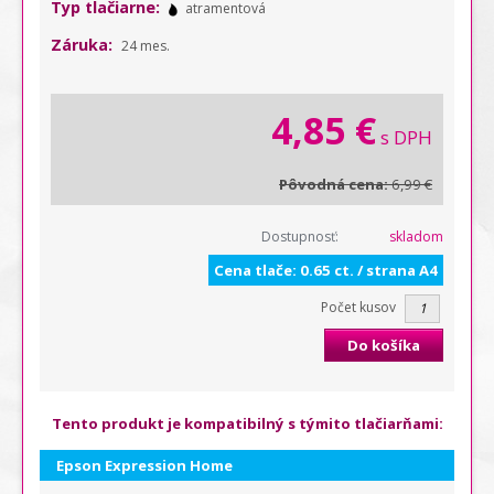
Typ tlačiarne:
atramentová
Záruka:
24 mes.
4,85 €
s DPH
Pôvodná cena:
6,99 €
Dostupnosť:
skladom
Cena tlače: 0.65 ct. / strana A4
Počet kusov
Do košíka
Tento produkt je kompatibilný s týmito tlačiarňami:
Epson Expression Home