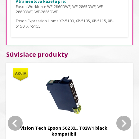
Atramentová kazeta pre:
Epson Workforce WF-2860DWF,
WF-2865DWF
,
WF-
2880DWF
,
WF-2885DWF
Epson Expression Home XP-5100,
XP-5105
,
XP-5115
,
XP-
5150,
XP-5155
Súvisiace produkty
Vision Tech Epson 502 XL, T02W2 cyan
kompatibil