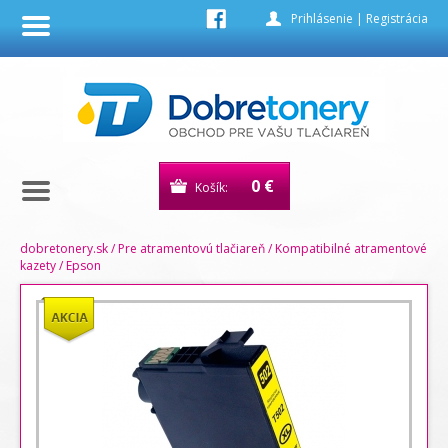
Prihlásenie
|
Registrácia
0 €
Košík:
dobretonery.sk
/
Pre atramentovú tlačiareň
/
Kompatibilné atramentové
kazety
/
Epson