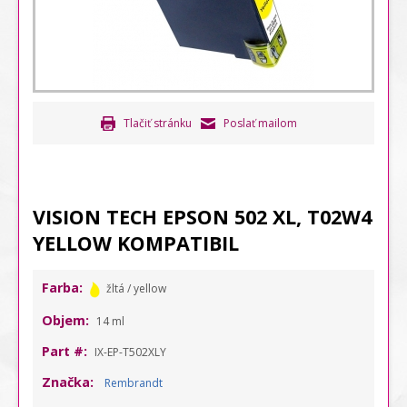
Tlačiť stránku
Poslať mailom
VISION TECH EPSON 502 XL, T02W4
YELLOW KOMPATIBIL
Farba:
žltá / yellow
Objem:
14 ml
Part #:
IX-EP-T502XLY
Značka:
Rembrandt