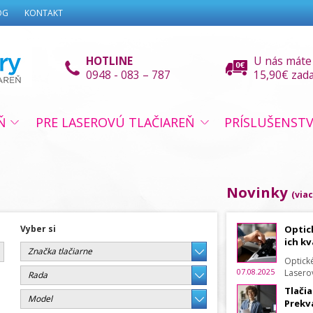
OG
KONTAKT
HOTLINE
U nás máte
0948 - 083 – 787
15,90€ zad
Ň
PRE LASEROVÚ TLAČIAREŇ
PRÍSLUŠENST
Novinky
(
viac
Vyber si
Optick
ich kv
Značka tlačiarne
Optické
07.08.2025
Lasero
Rada
riešeni
Tlačia
na os
Model
Prekv
najdôl