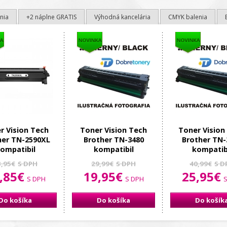
nia
+2 náplne GRATIS
Výhodná kancelária
CMYK balenia
r Vision Tech
Toner Vision Tech
Toner Vision
her TN-2590XL
Brother TN-3480
Brother TN-
ompatibil
kompatibil
kompatib
3,95€
S DPH
29,99€
S DPH
40,99€
S D
,85€
19,95€
25,95€
S DPH
S DPH
S
Do košíka
Do košíka
Do košík