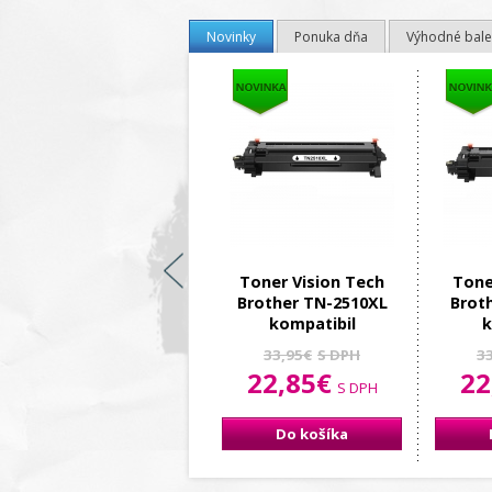
Novinky
Ponuka dňa
Výhodné bale
Toner Vision Tech
Tone
Brother TN-2510XL
Brot
kompatibil
k
33,95€
S DPH
3
22,85€
22
S DPH
Do košíka