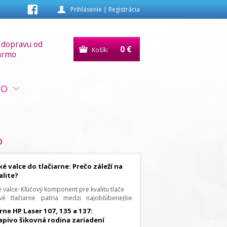
Prihlásenie
|
Registrácia
 dopravu od
0 €
Košík:
armo
VO
)
é valce do tlačiarne: Prečo záleží na
alite?
 valce: Kľúčový komponent pre kvalitu tlače
vé tlačiarne patria medzi najobľúbenejšie
a na domácu aj firemnú tlač. Ak sa spoliehate
rne HP Laser 107, 135 a 137:
trý text a presné detaily, jedným z
apivo šikovná rodina zariadení
ežitejších komponentov vo vašej tlačiarni je