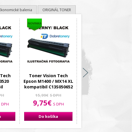
Ekonomické balenia
ORIGINÁL TONER
 Tech
Toner Vision Tech
Toner Vision Tech HP
3520
Epson M1400 / MX14 XL
CF283X, kompatibil
il
kompatibil C13S050652
27,99€
S DPH
18,95€
PH
15,99€
S DPH
S DPH
9,75€
 DPH
S DPH
a
Do košíka
Do košíka