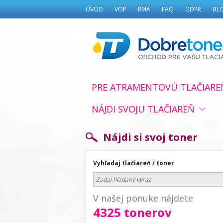
ÚVOD
VOP
RMA
FAQ
GDPR
BL
PRE ATRAMENTOVÚ TLAČIARE
NÁJDI SVOJU TLAČIAREŇ
Nájdi si svoj toner
Vyhľadaj tlačiareň / toner
V našej ponuke nájdete
4325 tonerov