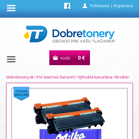
Prihlásenie
|
Registrácia
0 €
Košík:
dobretonery.sk
/
Pre laserovú tlačiareň
/
Výhodná kancelária
/
Brother