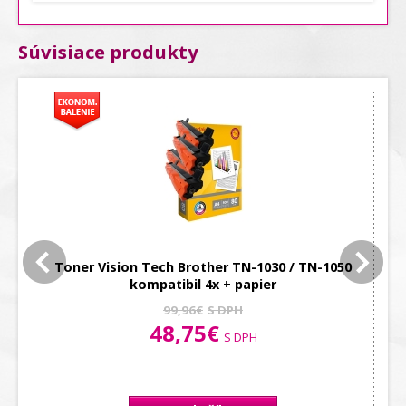
Súvisiace produkty
50
Toner Vision Tech Brother TN-1030 / TN-1050
Op
kompatibil 4x + papier
99,96€
S DPH
48,75€
S DPH