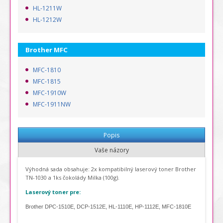
HL-1211W
HL-1212W
Brother MFC
MFC-1810
MFC-1815
MFC-1910W
MFC-1911NW
Popis
Vaše názory
Výhodná sada obsahuje: 2x k
ompatibilný laserový toner Brother
TN-1030 a
1ks čokolády Milka (100g)
.
Laserový toner pre:
Brother DPC-1510E, DCP-1512E, HL-1110E, HP-1112E, MFC-1810E