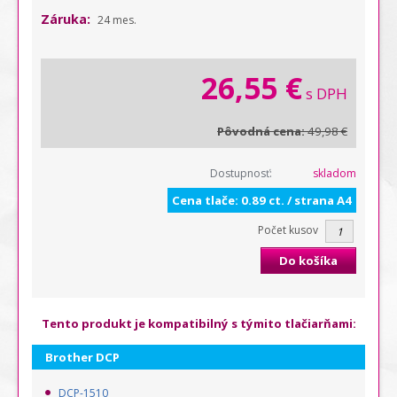
Záruka:
24 mes.
26,55 €
s DPH
Pôvodná cena:
49,98 €
Dostupnosť:
skladom
Cena tlače: 0.89 ct. / strana A4
Počet kusov
Do košíka
Tento produkt je kompatibilný s týmito tlačiarňami:
Brother DCP
DCP-1510