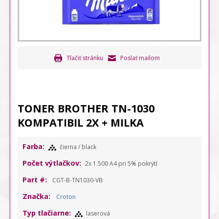
Tlačiť stránku
Poslať mailom
TONER BROTHER TN-1030
KOMPATIBIL 2X + MILKA
Farba:
čierna / black
Počet výtlačkov:
2x 1.500 A4 pri 5% pokrytí
Part #:
CGT-B-TN1030-VB
Značka:
Croton
Typ tlačiarne:
laserová