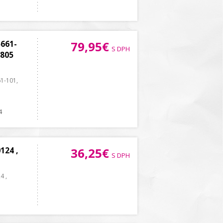
661-
79,95€
S DPH
6805
61-101,
4
124 ,
36,25€
S DPH
4 ,