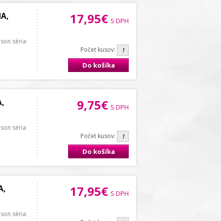
A,
17,95€
S DPH
pson séria
Počet kusov:
Do košíka
,
9,75€
S DPH
pson séria
Počet kusov:
Do košíka
A,
17,95€
S DPH
pson séria