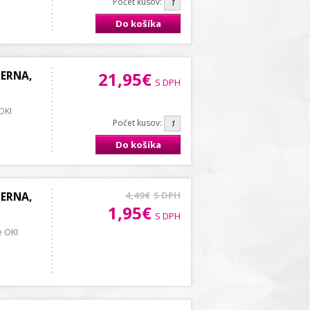
Počet kusov:
Do košíka
IERNA,
21,95€
S DPH
 OKI
Počet kusov:
Do košíka
IERNA,
4,49€
S DPH
1,95€
S DPH
e OKI