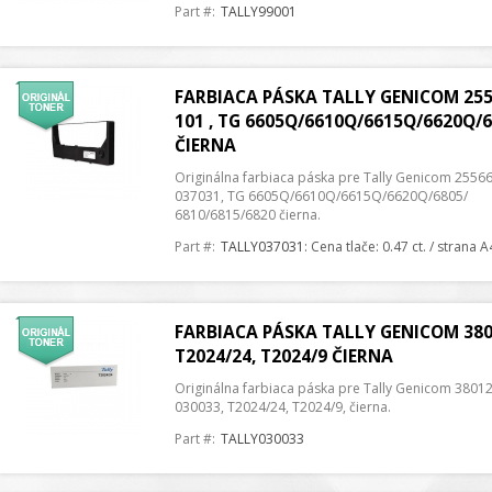
Part #:
TALLY99001
FARBIACA PÁSKA TALLY GENICOM 255
101 , TG 6605Q/6610Q/6615Q/6620Q/
ČIERNA
Originálna farbiaca páska pre Tally Genicom 2556
037031, TG 6605Q/6610Q/6615Q/6620Q/6805/
6810/6815/6820 čierna.
Part #:
TALLY037031
: Cena tlače: 0.47 ct. / strana A
FARBIACA PÁSKA TALLY GENICOM 380
T2024/24, T2024/9 ČIERNA
Originálna farbiaca páska pre Tally Genicom 38012
030033, T2024/24, T2024/9, čierna.
Part #:
TALLY030033