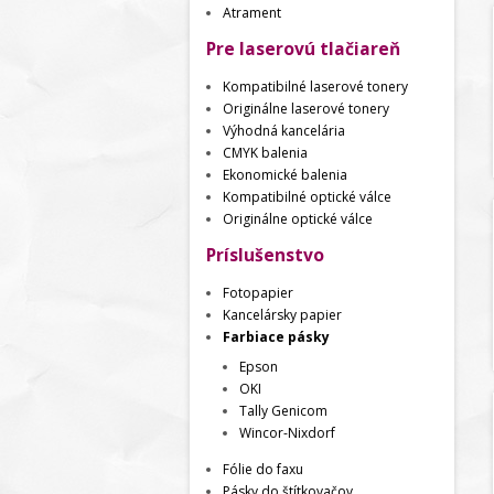
Atrament
Pre laserovú tlačiareň
Kompatibilné laserové tonery
Originálne laserové tonery
Výhodná kancelária
CMYK balenia
Ekonomické balenia
Kompatibilné optické válce
Originálne optické válce
Príslušenstvo
Fotopapier
Kancelársky papier
Farbiace pásky
Epson
OKI
Tally Genicom
Wincor-Nixdorf
Fólie do faxu
Pásky do štítkovačov