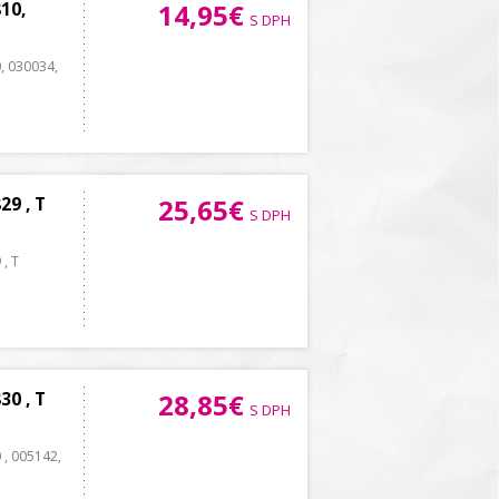
10,
14,95€
S DPH
, 030034,
9 , T
25,65€
S DPH
, T
0 , T
28,85€
S DPH
 , 005142,