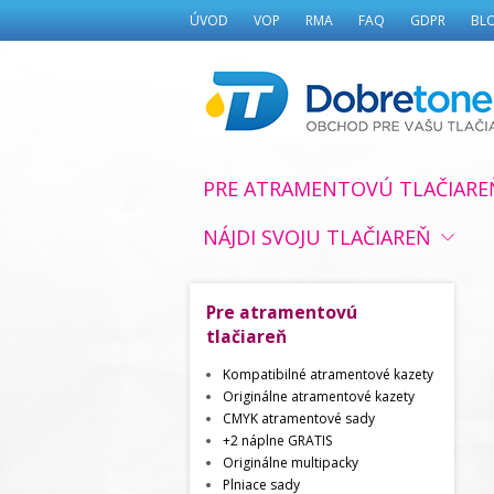
ÚVOD
VOP
RMA
FAQ
GDPR
BL
PRE ATRAMENTOVÚ TLAČIARE
NÁJDI SVOJU TLAČIAREŇ
Pre atramentovú
tlačiareň
Kompatibilné atramentové kazety
Originálne atramentové kazety
CMYK atramentové sady
+2 náplne GRATIS
Originálne multipacky
Plniace sady