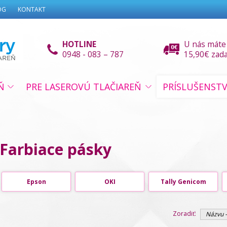
OG
KONTAKT
HOTLINE
U nás máte
0948 - 083 – 787
15,90€ zad
Ň
PRE LASEROVÚ TLAČIAREŇ
PRÍSLUŠENST
Farbiace pásky
Epson
OKI
Tally Genicom
Zoradiť:
Názvu -