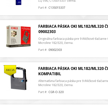
LQ 590, C13S015337 čierna.
Part #:
C13S015337
FARBIACA PÁSKA OKI ML182/ML320 Č
09002303
Originálna farbiaca páska pre 9 ihličkové tlačiarne
Microline 182/320, čierna.
Part #:
09002303
FARBIACA PÁSKA OKI ML182/ML320 Č
KOMPATIBIL
Alternatívna farbiaca páska pre 9 ihličkové tlačiarn
Microline 182/320, čierna.
Part #:
CGR-O-320