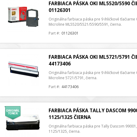
FARBIACA PÁSKA OKI ML5520/5590 ČI
01126301
Originálna farbiaca páska pre 9 ihličkové tlačiarne
Microline ML5520/5521/5590/5591, čierna.
Part #:
01126301
FARBIACA PÁSKA OKI ML5721/5791 ČI
44173406
Originálna farbiaca páska pre 9 ihličkové tlačiarne
Microline 5721/5791, čierna.
Part #:
44173406
FARBIACA PÁSKA TALLY DASCOM 9900
1125/1325 ČIERNA
Originálna farbiaca páska pre Tally Dascom 99001,
1125/1325, čierna.