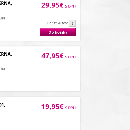
ERNA,
29,95€
S DPH
 OKI
Počet kusov:
Do košíka
ERNA,
47,95€
S DPH
 OKI
1,
19,95€
S DPH