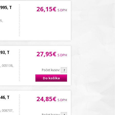
995, T
26,15€
S DPH
5,
93, T
27,95€
S DPH
, 005138,
Počet kusov:
Do košíka
46, T
24,85€
S DPH
, 008707,
Počet kusov: