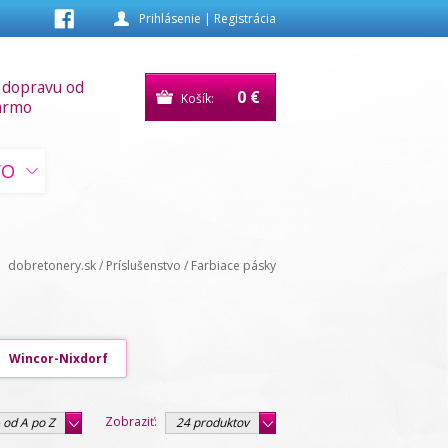
Prihlásenie
|
Registrácia
 dopravu od
0 €
Košík:
armo
VO
dobretonery.sk
/
Príslušenstvo
/
Farbiace pásky
Wincor-Nixdorf
Zobraziť:
 od A po Z
24 produktov