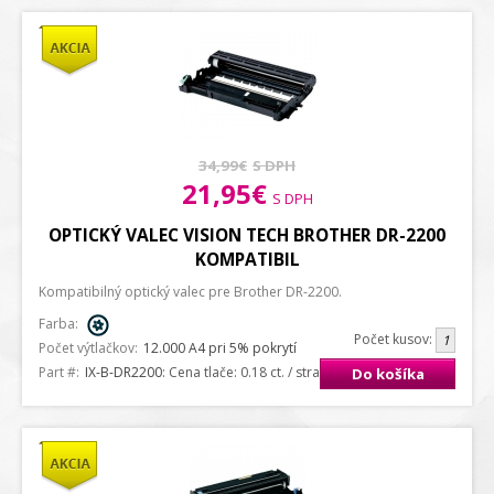
34,99€
S DPH
21,95€
S DPH
OPTICKÝ VALEC VISION TECH BROTHER DR-2200
KOMPATIBIL
Kompatibilný optický valec pre Brother DR-2200.
Farba:
Počet kusov:
Počet výtlačkov:
12.000 A4 pri 5% pokrytí
Part #:
IX-B-DR2200
: Cena tlače: 0.18 ct. / strana A4
Do košíka