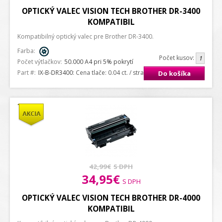
OPTICKÝ VALEC VISION TECH BROTHER DR-3400
KOMPATIBIL
Kompatibilný optický valec pre Brother DR-3400.
Farba:
Počet kusov:
Počet výtlačkov:
50.000 A4 pri 5% pokrytí
Part #:
IX-B-DR3400
: Cena tlače: 0.04 ct. / strana A4
Do košíka
42,99€
S DPH
34,95€
S DPH
OPTICKÝ VALEC VISION TECH BROTHER DR-4000
KOMPATIBIL