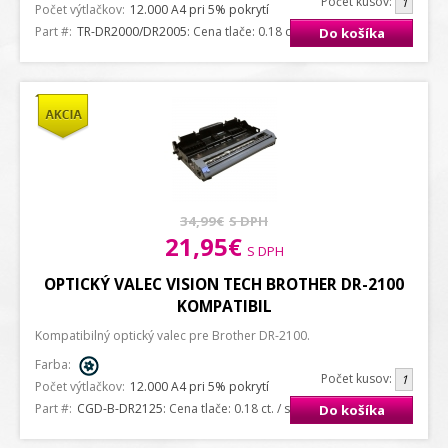
Počet kusov:
Počet výtlačkov:
12.000 A4 pri 5% pokrytí
Part #:
TR-DR2000/DR2005
: Cena tlače: 0.18 ct. / strana A4
Do košíka
34,99€
S DPH
21,95€
S DPH
OPTICKÝ VALEC VISION TECH BROTHER DR-2100
KOMPATIBIL
Kompatibilný optický valec pre Brother DR-2100.
Farba:
Počet kusov:
Počet výtlačkov:
12.000 A4 pri 5% pokrytí
Part #:
CGD-B-DR2125
: Cena tlače: 0.18 ct. / strana A4
Do košíka