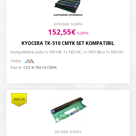
239,96€
S DPH
152,55€
S DPH
KYOCERA TK-510 CMYK SET KOMPATIBIL
Kompatibilná sada 1x TK510K, 1x TK510C, 1x TK510M a 1x TK510Y.
Farba:
Part #:
CGT-K-TK510-CMYK
25,99€
S DPH