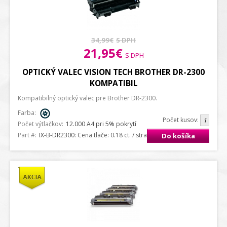
34,99€
S DPH
21,95€
S DPH
OPTICKÝ VALEC VISION TECH BROTHER DR-2300
KOMPATIBIL
Kompatibilný optický valec pre Brother DR-2300.
Farba:
Počet kusov:
Počet výtlačkov:
12.000 A4 pri 5% pokrytí
Part #:
IX-B-DR2300
: Cena tlače: 0.18 ct. / strana A4
Do košíka