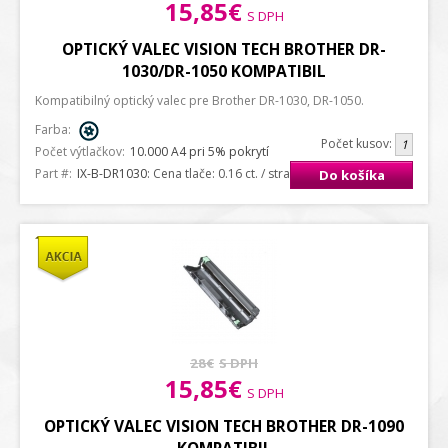
15,85€
S DPH
OPTICKÝ VALEC VISION TECH BROTHER DR-
1030/DR-1050 KOMPATIBIL
Kompatibilný optický valec pre Brother DR-1030, DR-1050.
Farba:
Počet kusov:
Počet výtlačkov:
10.000 A4 pri 5% pokrytí
Part #:
IX-B-DR1030
: Cena tlače: 0.16 ct. / strana A4
Do košíka
28€
S DPH
15,85€
S DPH
OPTICKÝ VALEC VISION TECH BROTHER DR-1090