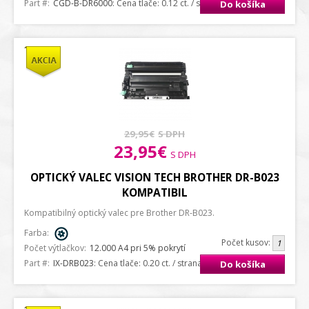
Part #:
CGD-B-DR6000
: Cena tlače: 0.12 ct. / strana A4
Do košíka
29,95€
S DPH
23,95€
S DPH
OPTICKÝ VALEC VISION TECH BROTHER DR-B023
KOMPATIBIL
Kompatibilný optický valec pre Brother DR-B023.
Farba:
Počet kusov:
Počet výtlačkov:
12.000 A4 pri 5% pokrytí
Part #:
IX-DRB023
: Cena tlače: 0.20 ct. / strana A4
Do košíka