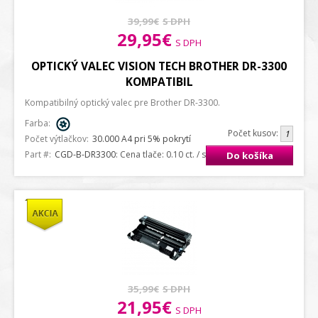
39,99€
S DPH
29,95€
S DPH
OPTICKÝ VALEC VISION TECH BROTHER DR-3300
KOMPATIBIL
Kompatibilný optický valec pre Brother DR-3300.
Farba:
Počet kusov:
Počet výtlačkov:
30.000 A4 pri 5% pokrytí
Part #:
CGD-B-DR3300
: Cena tlače: 0.10 ct. / strana A4
Do košíka
35,99€
S DPH
21,95€
S DPH