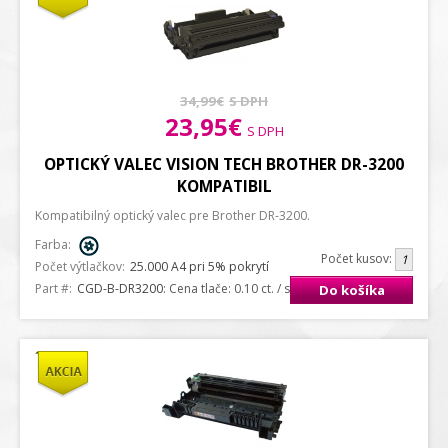
34,99€
S DPH
23,95€
S DPH
OPTICKÝ VALEC VISION TECH BROTHER DR-3200
KOMPATIBIL
Kompatibilný optický valec pre Brother DR-3200.
Farba:
Počet kusov:
Počet výtlačkov:
25.000 A4 pri 5% pokrytí
Part #:
CGD-B-DR3200
: Cena tlače: 0.10 ct. / strana A4
Do košíka