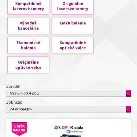
Kompatibilné
Originálne
laserové tonery
laserové tonery
Výhodná
CMYK balenia
kancelária
Ekonomické
Kompatibilné
balenia
optické válce
Originálne
optické válce
Zoradiť:
Názvu - od A po Z
Zobraziť:
24 produktov