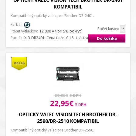
OPTICKÝ VALEC VISION TECH BROTHER DR-2401
KOMPATIBIL
Kompatibilný optický valec pre Brother DR-2401.
Farba:
Počet kusov:
Počet výtlačkov:
12.000 A4 pri 5% pokrytí
Part #:
IX-B-DR2401
: Cena tlače: 0.18 ct. / strana A4
Do košíka
29,95€
S DPH
22,95€
S DPH
OPTICKÝ VALEC VISION TECH BROTHER DR-
2590/DR-2510 KOMPATIBIL
Kompatibilný optický valec pre Brother DR-2590.