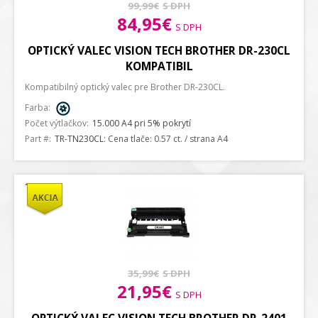
99,99€
S DPH
84,95€
S DPH
OPTICKÝ VALEC VISION TECH BROTHER DR-230CL
KOMPATIBIL
Kompatibilný optický valec pre Brother DR-230CL.
Farba:
Počet výtlačkov:
15.000 A4 pri 5% pokrytí
Part #:
TR-TN230CL
: Cena tlače: 0.57 ct. / strana A4
35,99€
S DPH
21,95€
S DPH