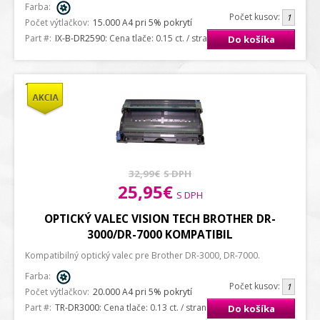
Farba:
Počet kusov:
Počet výtlačkov:
15.000 A4 pri 5% pokrytí
Part #:
IX-B-DR2590
: Cena tlače: 0.15 ct. / strana A4
Do košíka
32,99€
S DPH
25,95€
S DPH
OPTICKÝ VALEC VISION TECH BROTHER DR-
3000/DR-7000 KOMPATIBIL
Kompatibilný optický valec pre Brother DR-3000, DR-7000.
Farba:
Počet kusov:
Počet výtlačkov:
20.000 A4 pri 5% pokrytí
Part #:
TR-DR3000
: Cena tlače: 0.13 ct. / strana A4
Do košíka