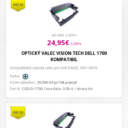
35,99€
S DPH
24,95€
S DPH
OPTICKÝ VALEC VISION TECH DELL 1700
KOMPATIBIL
Kompatibilný optický valec pre Dell D4283, 593-10078.
Farba:
Počet výtlačkov:
30.000 A4 pri 5% pokrytí
Part #:
CGD-D-1700
: Cena tlače: 0.08 ct. / strana A4