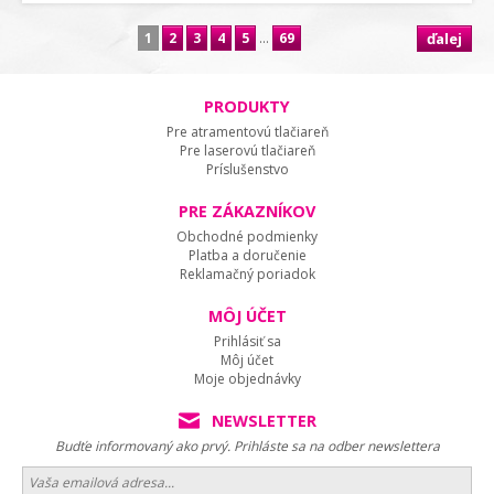
1
2
3
4
5
...
69
ďalej
PRODUKTY
Pre atramentovú tlačiareň
Pre laserovú tlačiareň
Príslušenstvo
PRE ZÁKAZNÍKOV
Obchodné podmienky
Platba a doručenie
Reklamačný poriadok
MÔJ ÚČET
Prihlásiť sa
Môj účet
Moje objednávky
NEWSLETTER
Budťe informovaný ako prvý. Prihláste sa na odber newslettera