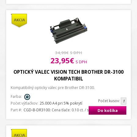
34,99€
S DPH
23,95€
S DPH
OPTICKÝ VALEC VISION TECH BROTHER DR-3100
KOMPATIBIL
Kompatibilný opticky válec pre Brother DR-3100.
Farba:
Počet kusov:
Počet výtlačkov:
25.000 A4 pri 5% pokrytí
Part #:
CGD-B-DR3100
: Cena tlače: 0.10 ct. / strana A4
Do košíka