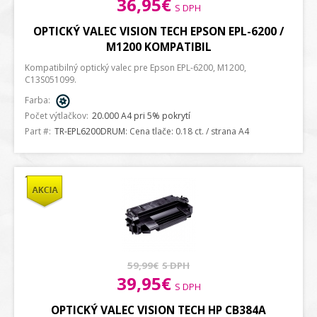
36,95€
S DPH
OPTICKÝ VALEC VISION TECH EPSON EPL-6200 /
M1200 KOMPATIBIL
Kompatibilný optický valec pre Epson EPL-6200, M1200,
C13S051099.
Farba:
Počet výtlačkov:
20.000 A4 pri 5% pokrytí
Part #:
TR-EPL6200DRUM
: Cena tlače: 0.18 ct. / strana A4
59,99€
S DPH
39,95€
S DPH
OPTICKÝ VALEC VISION TECH HP CB384A