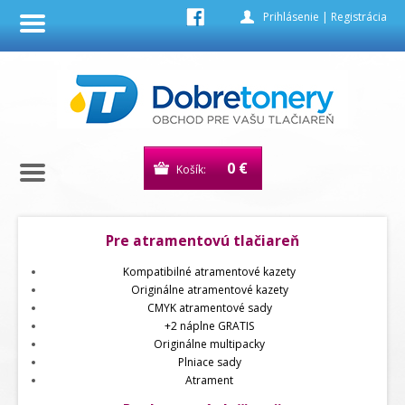
Prihlásenie
|
Registrácia
0 €
Košík:
Pre atramentovú tlačiareň
Kompatibilné atramentové kazety
Originálne atramentové kazety
CMYK atramentové sady
+2 náplne GRATIS
Originálne multipacky
Plniace sady
Atrament