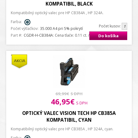
KOMPATIBIL, BLACK
Kompatibilný optický valec pre HP CB384A , HP 324A.
Farba:
Počet kusov:
Počet výtlačkov:
35.000 A4 pri 5% pokrytí
Part #:
CGDR-H-CB384A
: Cena tlače: 0.11 ct. / strana A4
Do košíka
69,99€
S DPH
46,95€
S DPH
OPTICKÝ VALEC VISION TECH HP CB385A
KOMPATIBIL, CYAN
Kompatibilný optický valec pre HP CB385A , HP 324A, cyan.
Farba: