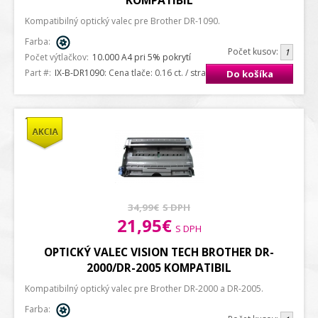
KOMPATIBIL
Kompatibilný optický valec pre Brother DR-1090.
Farba:
Počet kusov:
Počet výtlačkov:
10.000 A4 pri 5% pokrytí
Part #:
IX-B-DR1090
: Cena tlače: 0.16 ct. / strana A4
Do košíka
34,99€
S DPH
21,95€
S DPH
OPTICKÝ VALEC VISION TECH BROTHER DR-
2000/DR-2005 KOMPATIBIL
Kompatibilný optický valec pre Brother DR-2000 a DR-2005.
Farba: