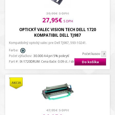
39,99€
S DPH
27,95€
S DPH
OPTICKÝ VALEC VISION TECH DELL 1720
KOMPATIBIL DELL TJ987
Kompatibilný optický valec pre Dell TJ987, 593-10241.
Farba:
Počet kusov:
Počet výtlačkov:
30.000 A4 pri 5% pokrytí
Part #:
IX-1720DRUM
: Cena tlače: 0.09 ct. / strana A4
Do košíka
47,95€
S DPH