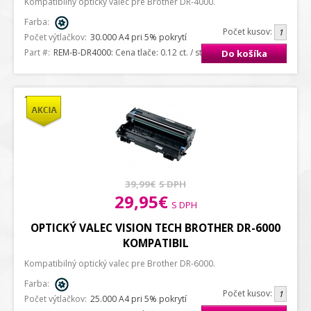
Kompatibilný optický valec pre Brother DR-4000.
Farba:
Počet kusov:
Počet výtlačkov:
30.000 A4 pri 5% pokrytí
Part #:
REM-B-DR4000
: Cena tlače: 0.12 ct. / strana A4
Do košíka
39,99€
S DPH
29,95€
S DPH
OPTICKÝ VALEC VISION TECH BROTHER DR-6000
KOMPATIBIL
Kompatibilný optický valec pre Brother DR-6000.
Farba:
Počet kusov:
Počet výtlačkov:
25.000 A4 pri 5% pokrytí