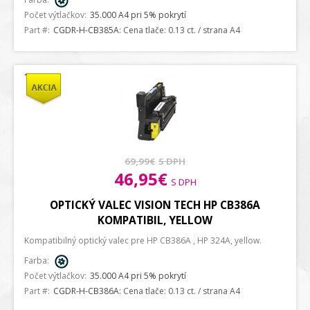
Počet výtlačkov:
35.000 A4 pri 5% pokrytí
Part #:
CGDR-H-CB385A
: Cena tlače: 0.13 ct. / strana A4
69,99€
S DPH
46,95€
S DPH
OPTICKÝ VALEC VISION TECH HP CB386A
KOMPATIBIL, YELLOW
Kompatibilný optický valec pre HP CB386A , HP 324A, yellow.
Farba:
Počet výtlačkov:
35.000 A4 pri 5% pokrytí
Part #:
CGDR-H-CB386A
: Cena tlače: 0.13 ct. / strana A4