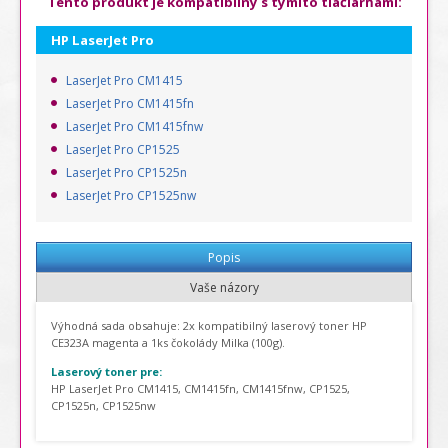
Tento produkt je kompatibilný s týmito tlačiarňami:
HP LaserJet Pro
LaserJet Pro CM1415
LaserJet Pro CM1415fn
LaserJet Pro CM1415fnw
LaserJet Pro CP1525
LaserJet Pro CP1525n
LaserJet Pro CP1525nw
Popis
Vaše názory
Výhodná sada obsahuje: 2x k
ompatibilný laserový toner HP
CE323A magenta a
1ks čokolády Milka (100g).
Laserový toner pre:
HP LaserJet Pro CM1415, CM1415fn, CM1415fnw, CP1525,
CP1525n, CP1525nw