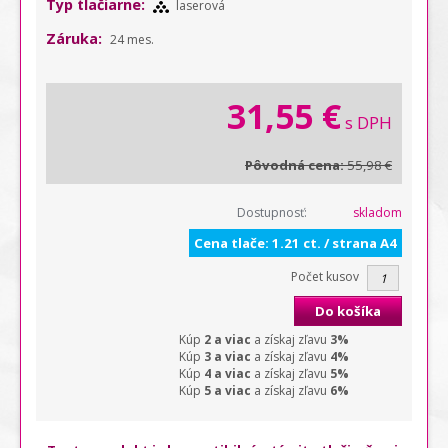
Typ tlačiarne:
laserová
Záruka:
24 mes.
31,55 €
s DPH
Pôvodná cena:
55,98 €
Dostupnosť:
skladom
Cena tlače: 1.21 ct. / strana A4
Počet kusov
Do košíka
Kúp
2 a viac
a získaj zľavu
3%
Kúp
3 a viac
a získaj zľavu
4%
Kúp
4 a viac
a získaj zľavu
5%
Kúp
5 a viac
a získaj zľavu
6%