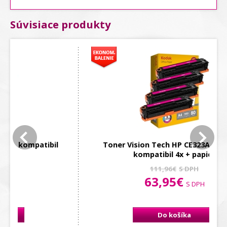
Súvisiace produkty
Toner Vision Tech HP CE323A magenta
kompatibil 4x + papier
111,96€
S DPH
63,95€
S DPH
Do košíka