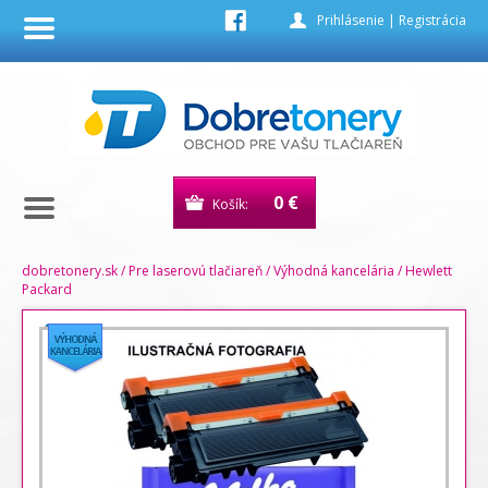
Prihlásenie
|
Registrácia
0 €
Košík:
dobretonery.sk
/
Pre laserovú tlačiareň
/
Výhodná kancelária
/
Hewlett
Packard