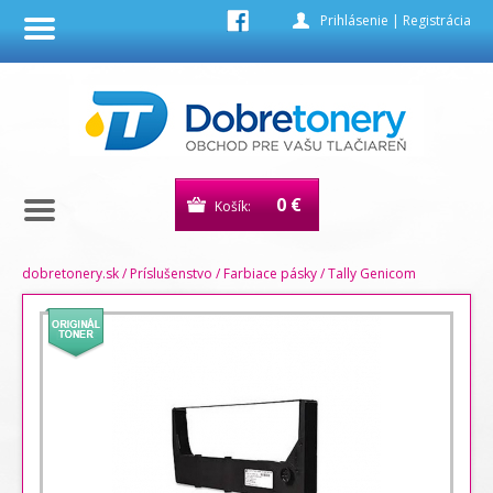
Prihlásenie
|
Registrácia
0 €
Košík:
dobretonery.sk
/
Príslušenstvo
/
Farbiace pásky
/
Tally Genicom