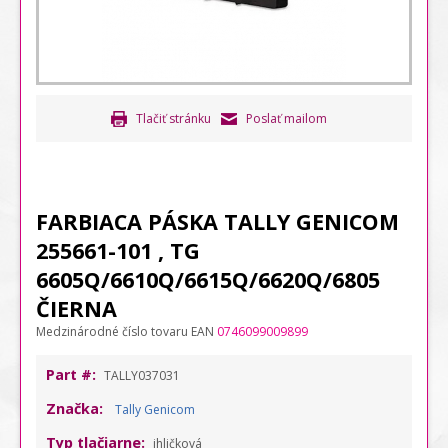
Tlačiť stránku
Poslať mailom
FARBIACA PÁSKA TALLY GENICOM
255661-101 , TG
6605Q/6610Q/6615Q/6620Q/6805
ČIERNA
Medzinárodné číslo tovaru EAN
0746099009899
Part #:
TALLY037031
Značka:
Tally Genicom
Typ tlačiarne:
ihličková