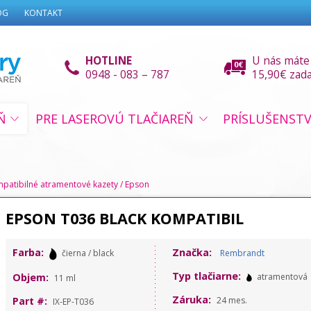
OG
KONTAKT
HOTLINE
U nás máte
0948 - 083 – 787
15,90€ zad
Ň
PRE LASEROVÚ TLAČIAREŇ
PRÍSLUŠENST
patibilné atramentové kazety
/
Epson
EPSON T036 BLACK KOMPATIBIL
Farba:
Značka:
čierna / black
Rembrandt
Typ tlačiarne:
Objem:
atramentová
11 ml
Záruka:
Part #:
24 mes.
IX-EP-T036