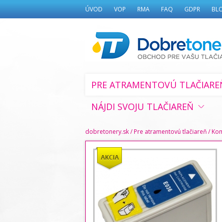
ÚVOD
VOP
RMA
FAQ
GDPR
BL
PRE ATRAMENTOVÚ TLAČIARE
NÁJDI SVOJU TLAČIAREŇ
dobretonery.sk
/
Pre atramentovú tlačiareň
/
Kom