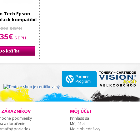
on Tech Epson
black kompatibil
,29€
S DPH
,35€
S DPH
Do košíka
E ZÁKAZNÍKOV
MÔJ ÚČET
hodné podmienky
Prihlásiť sa
ba a doručenie
Môj účet
amačný poriadok
Moje objednávky