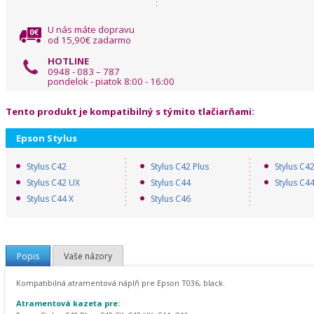
U nás máte dopravu
od 15,90€ zadarmo
HOTLINE
0948 - 083 – 787
pondelok - piatok 8:00 - 16:00
Tento produkt je kompatibilný s týmito tlačiarňami:
Epson Stylus
Stylus C42
Stylus C42 Plus
Stylus C42
Stylus C42 UX
Stylus C44
Stylus C44
Stylus C44 X
Stylus C46
Popis
Vaše názory
Kompatibilná atramentová náplň pre Epson T036, black.
Atramentová kazeta pre: