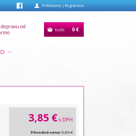
Prihlásenie
|
Registrácia
 dopravu od
0 €
Košík:
armo
VO
3,85 €
s DPH
Pôvodná cena:
5,85 €