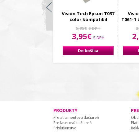
Vision Tech Epson T037
Visi
color kompatibil
T061-1 
5,95€
S DPH
3
3,95€
2
S DPH
Do košíka
PRODUKTY
PR
Pre atramentovú tlačiareň
Obc
Pre laserovú tlačiareň
Plat
Príslušenstvo
Rekl