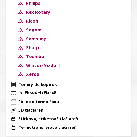
Philips
Rex Rotary
Ricoh
Sagem
Samsung
Sharp
Toshiba
Wincor-Nixdorf
Xerox
Tonery do kopírok
Ihličková tlačiareň
Fólie do termo faxu
3D tlačiareň
Štítková, etiketová tlačiareň
Termotransférová tlačiareň