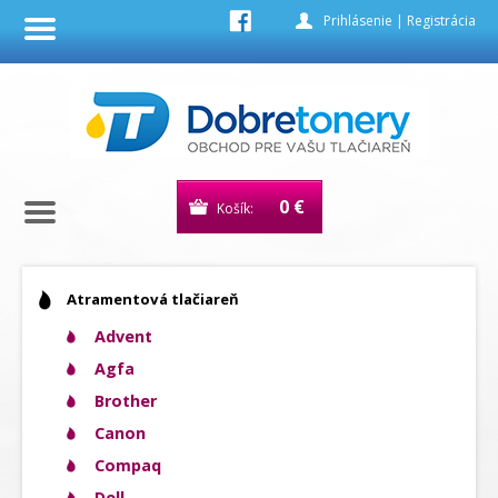
Prihlásenie
|
Registrácia
0 €
Košík:
Atramentová tlačiareň
Advent
Agfa
Brother
Canon
Compaq
Dell