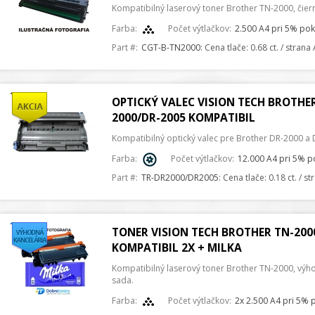
Kompatibilný laserový toner Brother TN-2000, čier
Farba:
Počet výtlačkov:
2.500 A4 pri 5% pok
Part #:
CGT-B-TN2000
: Cena tlače: 0.68 ct. / strana
OPTICKÝ VALEC VISION TECH BROTHER
2000/DR-2005 KOMPATIBIL
Kompatibilný optický valec pre Brother DR-2000 a 
Farba:
Počet výtlačkov:
12.000 A4 pri 5% p
Part #:
TR-DR2000/DR2005
: Cena tlače: 0.18 ct. / s
TONER VISION TECH BROTHER TN-200
KOMPATIBIL 2X + MILKA
Kompatibilný laserový toner Brother TN-2000, výh
sada.
Farba:
Počet výtlačkov:
2x 2.500 A4 pri 5% 