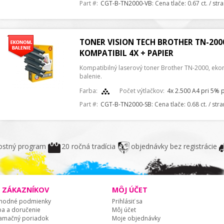
Part #:
CGT-B-TN2000-VB
: Cena tlače: 0.67 ct. / st
TONER VISION TECH BROTHER TN-200
KOMPATIBIL 4X + PAPIER
Kompatibilný laserový toner Brother TN-2000, ek
balenie.
Farba:
Počet výtlačkov:
4x 2.500 A4 pri 5% 
Part #:
CGT-B-TN2000-SB
: Cena tlače: 0.68 ct. / str
ostný program
20 ročná tradícia
objednávky bez registrácie
E ZÁKAZNÍKOV
MÔJ ÚČET
hodné podmienky
Prihlásiť sa
ba a doručenie
Môj účet
amačný poriadok
Moje objednávky