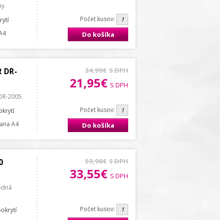
ny.
Počet kusov:
rytí
 A4
Do košíka
 DR-
34,99€
S DPH
21,95€
S DPH
DR-2005.
Počet kusov:
okrytí
trana A4
Do košíka
0
59,98€
S DPH
33,55€
S DPH
odná
Počet kusov:
pokrytí