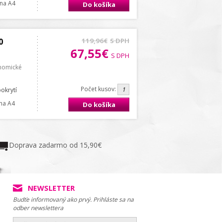
rana A4
Do košíka
0
119,96€
S DPH
67,55€
S DPH
onomické
Počet kusov:
pokrytí
ana A4
Do košíka
Doprava zadarmo od 15,90€
NEWSLETTER
Budťe informovaný ako prvý. Prihláste sa na
odber newslettera