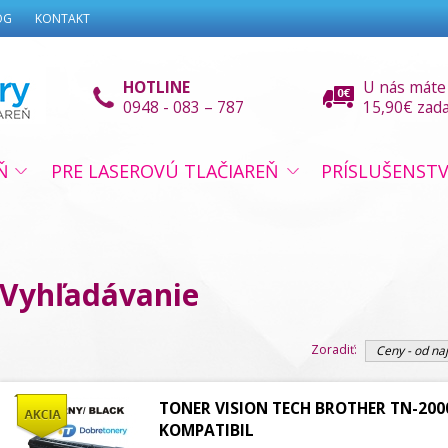
OG
KONTAKT
HOTLINE
U nás máte
0948 - 083 – 787
15,90€ zad
Ň
PRE LASEROVÚ TLAČIAREŇ
PRÍSLUŠENST
Vyhľadávanie
Zoradiť:
Ceny - od naj
TONER VISION TECH BROTHER TN-200
KOMPATIBIL