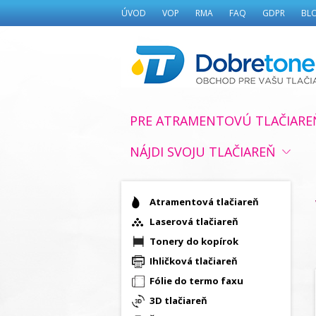
ÚVOD
VOP
RMA
FAQ
GDPR
BL
PRE ATRAMENTOVÚ TLAČIARE
NÁJDI SVOJU TLAČIAREŇ
Atramentová tlačiareň
Laserová tlačiareň
Tonery do kopírok
Ihličková tlačiareň
Fólie do termo faxu
3D tlačiareň