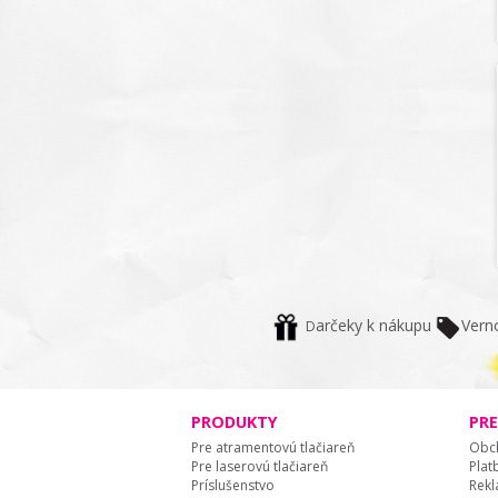
arčeky k nákupu
Vern
D
PRODUKTY
PR
Pre atramentovú tlačiareň
Obc
Pre laserovú tlačiareň
Plat
Príslušenstvo
Rekl