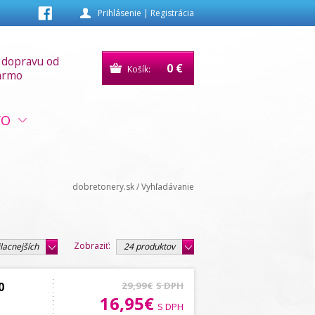
Prihlásenie
|
Registrácia
 dopravu od
0 €
Košík:
armo
VO
dobretonery.sk
/
Vyhľadávanie
Zobraziť:
lacnejších
24 produktov
0
29,99€
S DPH
16,95€
S DPH