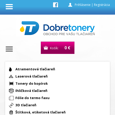
Prihlásenie
|
Registrácia
0 €
Košík:
Atramentová tlačiareň
Laserová tlačiareň
Tonery do kopírok
Ihličková tlačiareň
Fólie do termo faxu
3D tlačiareň
Štítková, etiketová tlačiareň