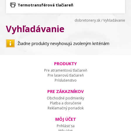
Termotransférová tlačiareň
dobretonery.sk
/
Vyhľadávanie
Vyhľadávanie
Žiadne produkty nevyhovujú zvoleným kritériám
PRODUKTY
Pre atramentovú tlačiareň
Pre laserovú tlačiareň
Príslušenstvo
PRE ZÁKAZNÍKOV
Obchodné podmienky
Platba a doručenie
Reklamačný poriadok
MÔJ ÚČET
Prihlásiť sa
Môj účet