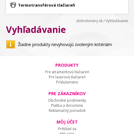
Termotransférová tlačiareň
dobretonery.sk
/
Vyhľadávanie
Vyhľadávanie
Žiadne produkty nevyhovujú zvoleným kritériám
PRODUKTY
Pre atramentovú tlačiareň
Pre laserovú tlačiareň
Príslušenstvo
PRE ZÁKAZNÍKOV
Obchodné podmienky
Platba a doručenie
Reklamačný poriadok
MÔJ ÚČET
Prihlásiť sa
Môj účet