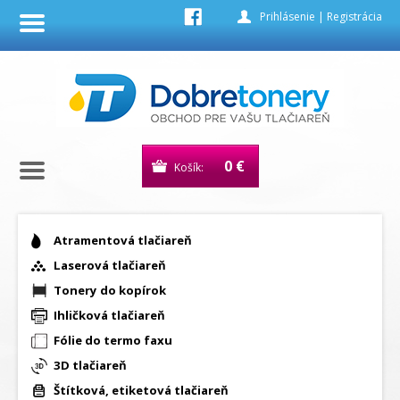
Prihlásenie
|
Registrácia
0 €
Košík:
Atramentová tlačiareň
Laserová tlačiareň
Tonery do kopírok
Ihličková tlačiareň
Fólie do termo faxu
3D tlačiareň
Štítková, etiketová tlačiareň