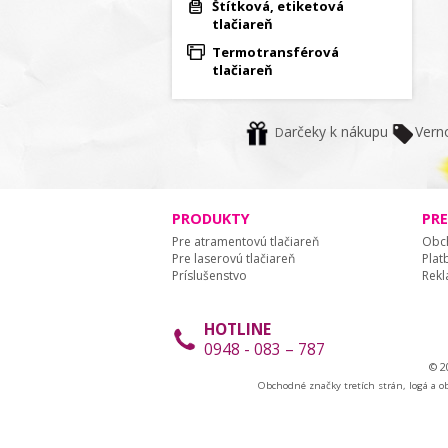
Štítková, etiketová
tlačiareň
Termotransférová
tlačiareň
arčeky k nákupu
Vern
D
PRODUKTY
PR
Pre atramentovú tlačiareň
Obc
Pre laserovú tlačiareň
Plat
Príslušenstvo
Rekl
HOTLINE
0948 - 083 – 787
© 2
Obchodné značky tretích strán, logá a o