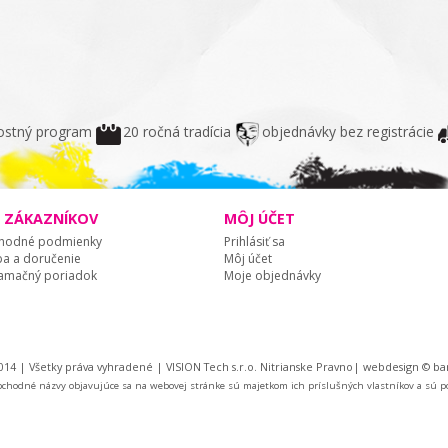
ostný program
20 ročná tradícia
objednávky bez registrácie
E ZÁKAZNÍKOV
MÔJ ÚČET
hodné podmienky
Prihlásiť sa
ba a doručenie
Môj účet
amačný poriadok
Moje objednávky
014 | Všetky práva vyhradené | VISION Tech s.r.o. Nitrianske Pravno|
webdesign
©
bar
bchodné názvy objavujúce sa na webovej stránke sú majetkom ich príslušných vlastníkov a sú po