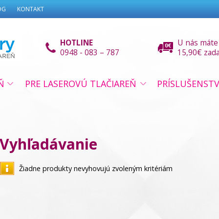
OG
KONTAKT
HOTLINE
U nás máte
0948 - 083 – 787
15,90€ zad
Ň
PRE LASEROVÚ TLAČIAREŇ
PRÍSLUŠENST
Vyhľadávanie
Žiadne produkty nevyhovujú zvoleným kritériám