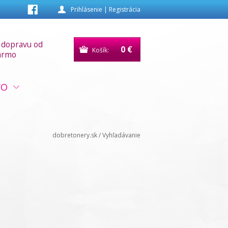
Prihlásenie
|
Registrácia
 dopravu od
0 €
Košík:
armo
VO
dobretonery.sk
/
Vyhľadávanie