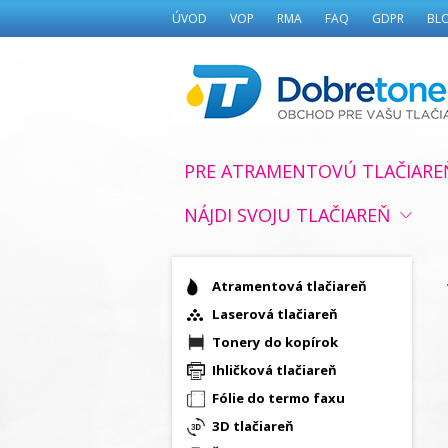
ÚVOD
VOP
RMA
FAQ
GDPR
BL
PRE ATRAMENTOVÚ TLAČIARE
NÁJDI SVOJU TLAČIAREŇ
Atramentová tlačiareň
Laserová tlačiareň
Tonery do kopírok
Ihličková tlačiareň
Fólie do termo faxu
3D tlačiareň