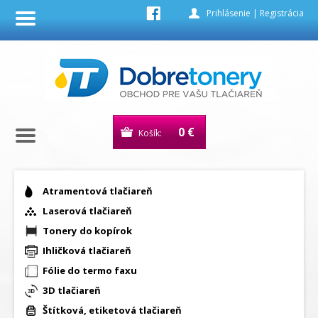
Prihlásenie
|
Registrácia
0 €
Košík:
Atramentová tlačiareň
Laserová tlačiareň
Tonery do kopírok
Ihličková tlačiareň
Fólie do termo faxu
3D tlačiareň
Štítková, etiketová tlačiareň