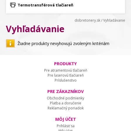
Termotransférová tlačiareň
dobretonery.sk
/
Vyhľadávanie
Vyhľadávanie
Žiadne produkty nevyhovujú zvoleným kritériám
PRODUKTY
Pre atramentovú tlačiareň
Pre laserovú tlačiareň
Príslušenstvo
PRE ZÁKAZNÍKOV
Obchodné podmienky
Platba a doručenie
Reklamačný poriadok
MÔJ ÚČET
Prihlásiť sa
Môj účet