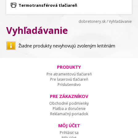
Termotransférová tlačiareň
dobretonery.sk
/
Vyhľadávanie
Vyhľadávanie
Žiadne produkty nevyhovujú zvoleným kritériám
PRODUKTY
Pre atramentovú tlačiareň
Pre laserovú tlačiareň
Príslušenstvo
PRE ZÁKAZNÍKOV
Obchodné podmienky
Platba a doručenie
Reklamačný poriadok
MÔJ ÚČET
Prihlásiť sa
Môj účet