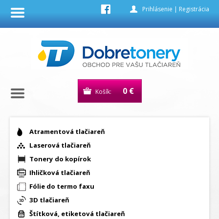
Prihlásenie
|
Registrácia
0 €
Košík:
Atramentová tlačiareň
Laserová tlačiareň
Tonery do kopírok
Ihličková tlačiareň
Fólie do termo faxu
3D tlačiareň
Štítková, etiketová tlačiareň