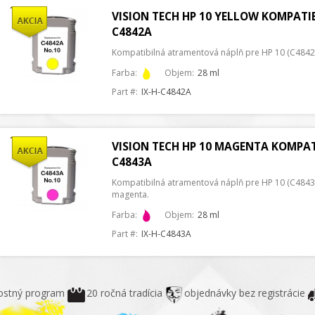
VISION TECH HP 10 YELLOW KOMPATI
C4842A
Kompatibilná atramentová náplň pre HP 10 (C4842A
Farba:
Objem:
28 ml
Part #:
IX-H-C4842A
VISION TECH HP 10 MAGENTA KOMPAT
C4843A
Kompatibilná atramentová náplň pre HP 10 (C4843
magenta.
Farba:
Objem:
28 ml
Part #:
IX-H-C4843A
ostný program
20 ročná tradícia
objednávky bez registrácie