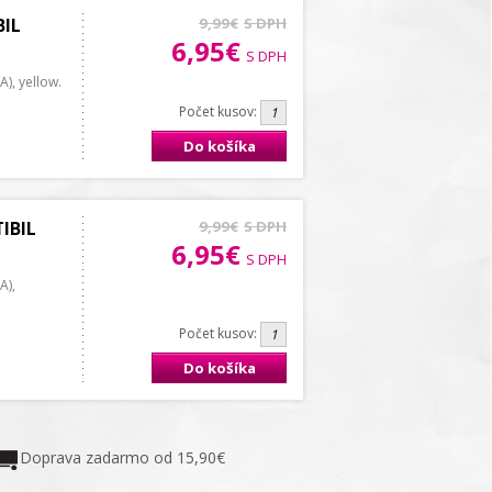
BIL
9,99€
S DPH
6,95€
S DPH
), yellow.
Počet kusov:
Do košíka
IBIL
9,99€
S DPH
6,95€
S DPH
A),
Počet kusov:
Do košíka
Doprava zadarmo od 15,90€