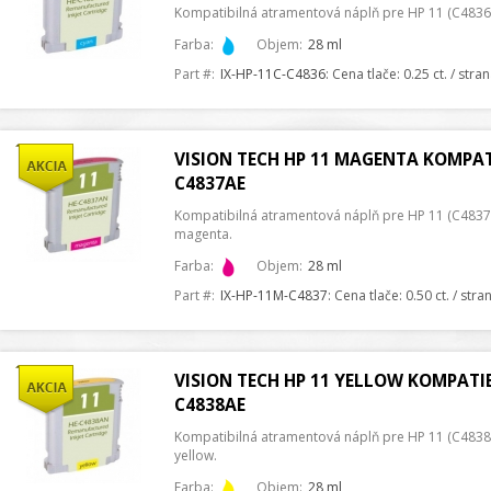
Kompatibilná atramentová náplň pre HP 11 (C4836
Farba:
Objem:
28 ml
Part #:
IX-HP-11C-C4836
: Cena tlače: 0.25 ct. / stra
VISION TECH HP 11 MAGENTA KOMPAT
C4837AE
Kompatibilná atramentová náplň pre HP 11 (C4837
magenta.
Farba:
Objem:
28 ml
Part #:
IX-HP-11M-C4837
: Cena tlače: 0.50 ct. / str
VISION TECH HP 11 YELLOW KOMPATI
C4838AE
Kompatibilná atramentová náplň pre HP 11 (C4838
yellow.
Farba:
Objem:
28 ml