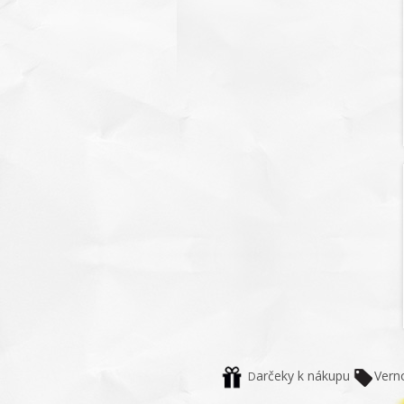
arčeky k nákupu
Vern
D