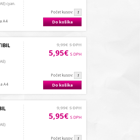
AE) cyan.
Počet kusov:
na A4
Do košíka
IBIL
9,99€
S DPH
5,95€
S DPH
AE)
Počet kusov:
ana A4
Do košíka
BIL
9,99€
S DPH
5,95€
S DPH
AE)
Počet kusov: