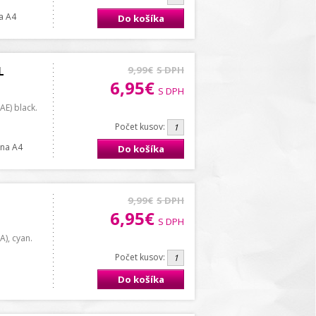
na A4
Do košíka
L
9,99€
S DPH
6,95€
S DPH
E) black.
Počet kusov:
rana A4
Do košíka
9,99€
S DPH
6,95€
S DPH
), cyan.
Počet kusov:
Do košíka