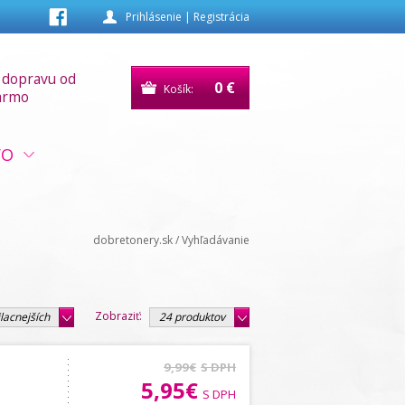
Prihlásenie
|
Registrácia
 dopravu od
0 €
Košík:
armo
VO
dobretonery.sk
/
Vyhľadávanie
Zobraziť:
lacnejších
24 produktov
9,99€
S DPH
5,95€
S DPH