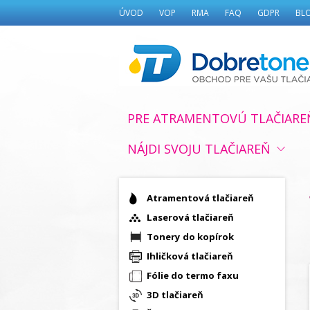
ÚVOD
VOP
RMA
FAQ
GDPR
BL
PRE ATRAMENTOVÚ TLAČIARE
NÁJDI SVOJU TLAČIAREŇ
Atramentová tlačiareň
Laserová tlačiareň
Tonery do kopírok
Ihličková tlačiareň
Fólie do termo faxu
3D tlačiareň