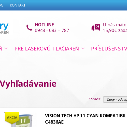
OG
KONTAKT
HOTLINE
U nás máte
0948 - 083 – 787
15,90€ zad
Ň
PRE LASEROVÚ TLAČIAREŇ
PRÍSLUŠENST
Vyhľadávanie
Zoradiť:
Ceny - od naj
VISION TECH HP 11 CYAN KOMPATIBIL
C4836AE