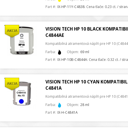
Part #:
IX-HP-11Y-C4838
: Cena tlače: 0.23 ct. / stra
VISION TECH HP 10 BLACK KOMPATIBI
C4844AE
Kompatibilná atramentová náplň pre HP 10 (C4844A
Farba:
Objem:
69 ml
Part #:
IX-HP-10B-C4844A
: Cena tlače: 0.32 ct. / st
VISION TECH HP 10 CYAN KOMPATIBIL
C4841A
Kompatibilná atramentová náplň pre HP 10 (C4841A
Farba:
Objem:
28 ml
Part #:
IX-H-C4841A