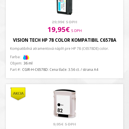
29,99€
S DPH
19,95€
S DPH
VISION TECH HP 78 COLOR KOMPATIBIL C6578A
Kompatibilná atramentová náplň pre HP 78 (C6578DE) color.
Farba:
Objem:
36 ml
Part #:
CGIR-H-C6578D
: Cena tlače: 3.56 ct. / strana A4
9,95€
S DPH