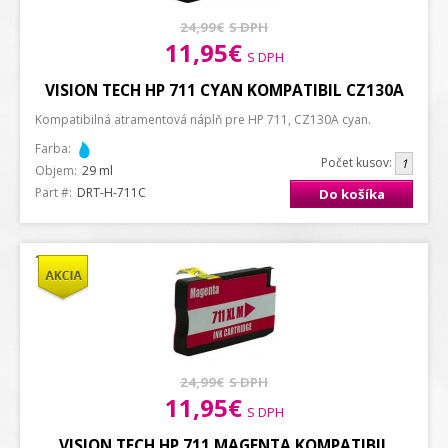
24,99€
S DPH
11,95€
S DPH
VISION TECH HP 711 CYAN KOMPATIBIL CZ130A
Kompatibilná atramentová náplň pre HP 711, CZ130A cyan.
Farba:
Počet kusov:
Objem:
29 ml
Part #:
DRT-H-711C
Do košíka
24,99€
S DPH
11,95€
S DPH
VISION TECH HP 711 MAGENTA KOMPATIBIL