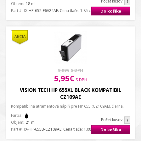
Počet kusov:
Objem:
18 ml
Part #:
IX-HP-652-F6V24AE
: Cena tlače: 1.85 ct. / strana A4
Do košíka
9,99€
S DPH
5,95€
S DPH
VISION TECH HP 655XL BLACK KOMPATIBIL
CZ109AE
Kompatibilná atramentová náplň pre HP 655 (CZ109AE), čierna.
Farba:
Počet kusov:
Objem:
21 ml
Part #:
IX-HP-655B-CZ109AE
: Cena tlače: 1.08 ct. / strana A4
Do košíka