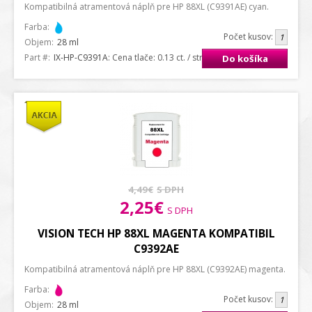
Kompatibilná atramentová náplň pre HP 88XL (C9391AE) cyan.
Farba:
Počet kusov:
Objem:
28 ml
Part #:
IX-HP-C9391A
: Cena tlače: 0.13 ct. / strana A4
Do košíka
4,49€
S DPH
2,25€
S DPH
VISION TECH HP 88XL MAGENTA KOMPATIBIL
C9392AE
Kompatibilná atramentová náplň pre HP 88XL (C9392AE) magenta.
Farba:
Počet kusov:
Objem:
28 ml