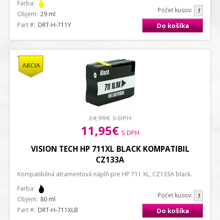
Farba:
Počet kusov:
Objem:
29 ml
Part #:
DRT-H-711Y
Do košíka
24,99€
S DPH
11,95€
S DPH
VISION TECH HP 711XL BLACK KOMPATIBIL
CZ133A
Kompatibilná atramentová náplň pre HP 711 XL, CZ133A black.
Farba:
Počet kusov:
Objem:
80 ml
Part #:
DRT-H-711XLB
Do košíka