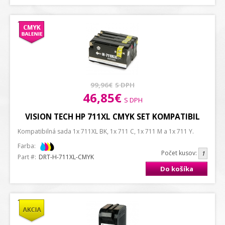
99,96€
S DPH
46,85€
S DPH
VISION TECH HP 711XL CMYK SET KOMPATIBIL
Kompatibilná sada 1x 711XL BK, 1x 711 C, 1x 711 M a 1x 711 Y.
Farba:
Počet kusov:
Part #:
DRT-H-711XL-CMYK
Do košíka