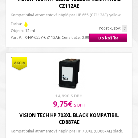
CZ112AE
Kompatibilná atramentová náplň pre HP 655 (CZ112AE), yellow.
Farba:
Počet kusov:
Objem:
12 ml
Part #:
IX-HP-655Y-CZ112AE
: Cena tlače: 0.99 ct. / strana A4
Do košíka
14,99€
S DPH
9,75€
S DPH
VISION TECH HP 703XL BLACK KOMPATIBIL
CD887AE
Kompatibilná atramentová náplň pre HP 703XL (CD887AE) black.