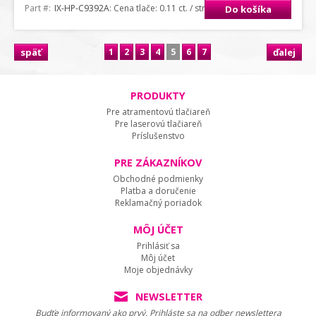
Part #:
IX-HP-C9392A
: Cena tlače: 0.11 ct. / strana A4
Do košíka
späť
1
2
3
4
5
6
7
ďalej
PRODUKTY
Pre atramentovú tlačiareň
Pre laserovú tlačiareň
Príslušenstvo
PRE ZÁKAZNÍKOV
Obchodné podmienky
Platba a doručenie
Reklamačný poriadok
MÔJ ÚČET
Prihlásiť sa
Môj účet
Moje objednávky
NEWSLETTER
Budťe informovaný ako prvý. Prihláste sa na odber newslettera