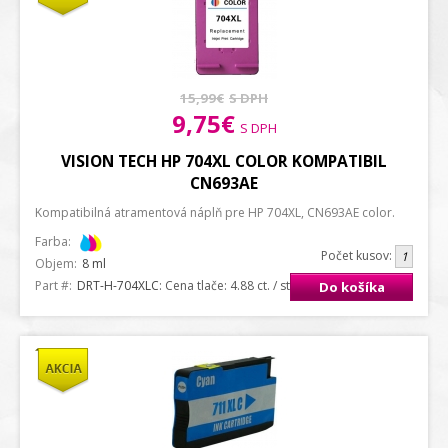
15,99€
S DPH
9,75€
S DPH
VISION TECH HP 704XL COLOR KOMPATIBIL
CN693AE
Kompatibilná atramentová náplň pre HP 704XL, CN693AE color.
Farba:
Počet kusov:
Objem:
8 ml
Part #:
DRT-H-704XLC
: Cena tlače: 4.88 ct. / strana A4
Do košíka