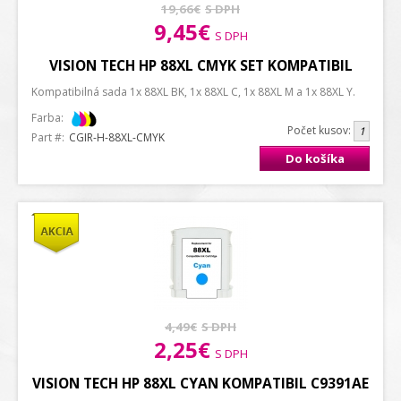
19,66€
S DPH
9,45€
S DPH
VISION TECH HP 88XL CMYK SET KOMPATIBIL
Kompatibilná sada 1x 88XL BK, 1x 88XL C, 1x 88XL M a 1x 88XL Y.
Farba:
Počet kusov:
Part #:
CGIR-H-88XL-CMYK
Do košíka
4,49€
S DPH
2,25€
S DPH
VISION TECH HP 88XL CYAN KOMPATIBIL C9391AE