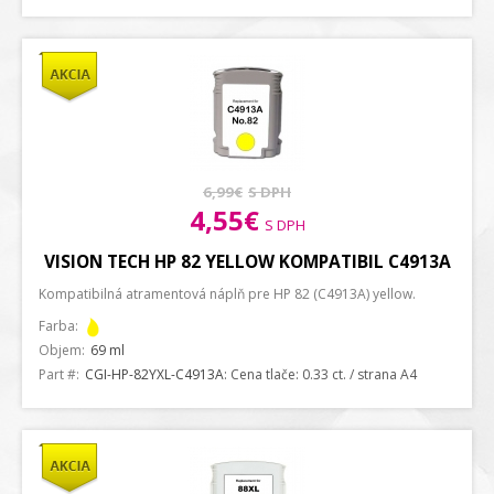
6,99€
S DPH
4,55€
S DPH
VISION TECH HP 82 YELLOW KOMPATIBIL C4913A
Kompatibilná atramentová náplň pre HP 82 (C4913A) yellow.
Farba:
Objem:
69 ml
Part #:
CGI-HP-82YXL-C4913A
: Cena tlače: 0.33 ct. / strana A4