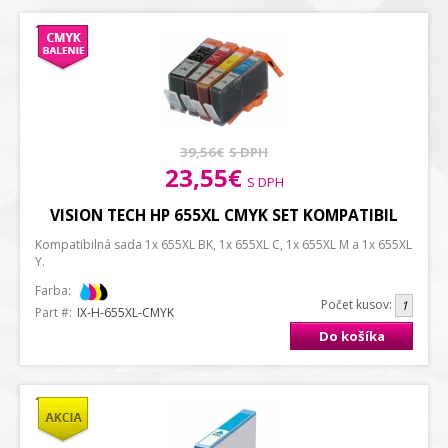
39,56€
S DPH
23,55€
S DPH
VISION TECH HP 655XL CMYK SET KOMPATIBIL
Kompatibilná sada 1x 655XL BK, 1x 655XL C, 1x 655XL M a 1x 655XL
Y.
Farba:
Počet kusov:
Part #:
IX-H-655XL-CMYK
Do košíka