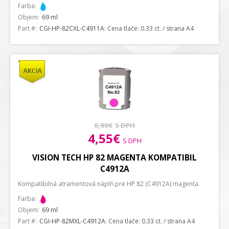
Farba:
Objem:
69 ml
Part #:
CGI-HP-82CXL-C4911A
: Cena tlače: 0.33 ct. / strana A4
6,99€
S DPH
4,55€
S DPH
VISION TECH HP 82 MAGENTA KOMPATIBIL
C4912A
Kompatibilná atramentová náplň pre HP 82 (C4912A) magenta.
Farba:
Objem:
69 ml
Part #:
CGI-HP-82MXL-C4912A
: Cena tlače: 0.33 ct. / strana A4