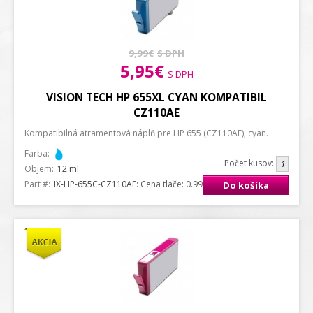
9,99€
S DPH
5,95€
S DPH
VISION TECH HP 655XL CYAN KOMPATIBIL
CZ110AE
Kompatibilná atramentová náplň pre HP 655 (CZ110AE), cyan.
Farba:
Počet kusov:
Objem:
12 ml
Part #:
IX-HP-655C-CZ110AE
: Cena tlače: 0.99 ct. / strana A4
Do košíka