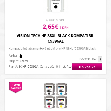
4,99€
S DPH
2,65€
S DPH
VISION TECH HP 88XL BLACK KOMPATIBIL
C9396AE
Kompatibilná atramentová náplň pre HP 88XL (C9396AE) black.
Farba:
Počet kusov:
Objem:
69 ml
Part #:
IX-HP-C9396A
: Cena tlače: 0.11 ct. / strana A4
Do košíka