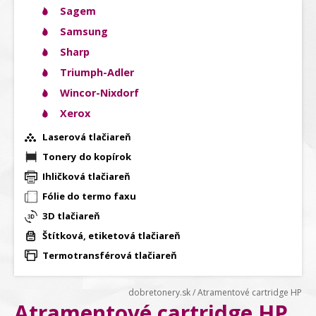
Sagem
Samsung
Sharp
Triumph-Adler
Wincor-Nixdorf
Xerox
Laserová tlačiareň
Tonery do kopírok
Ihličková tlačiareň
Fólie do termo faxu
3D tlačiareň
Štítková, etiketová tlačiareň
Termotransférová tlačiareň
dobretonery.sk
/
Atramentové cartridge HP
Atramentové cartridge HP