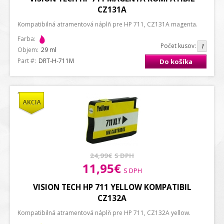
CZ131A
Kompatibilná atramentová náplň pre HP 711, CZ131A magenta.
Farba:
Počet kusov:
Objem:
29 ml
Part #:
DRT-H-711M
Do košíka
24,99€
S DPH
11,95€
S DPH
VISION TECH HP 711 YELLOW KOMPATIBIL
CZ132A
Kompatibilná atramentová náplň pre HP 711, CZ132A yellow.