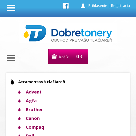
Prihlásenie
|
Registrácia
0 €
Košík:
Atramentová tlačiareň
Advent
Agfa
Brother
Canon
Compaq
Dell