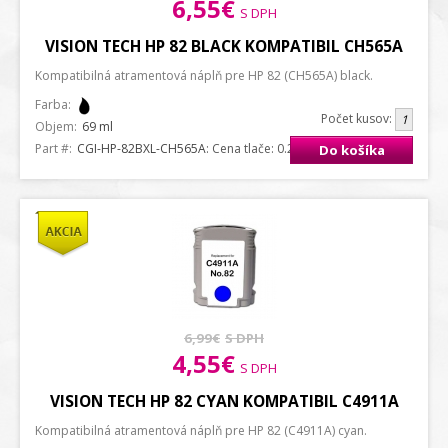
6,55€
S DPH
VISION TECH HP 82 BLACK KOMPATIBIL CH565A
Kompatibilná atramentová náplň pre HP 82 (CH565A) black.
Farba:
Počet kusov:
Objem:
69 ml
Part #:
CGI-HP-82BXL-CH565A
: Cena tlače: 0.20 ct. / strana A4
Do košíka
6,99€
S DPH
4,55€
S DPH
VISION TECH HP 82 CYAN KOMPATIBIL C4911A
Kompatibilná atramentová náplň pre HP 82 (C4911A) cyan.