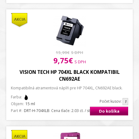
15,99€
S DPH
9,75€
S DPH
VISION TECH HP 704XL BLACK KOMPATIBIL
CN692AE
Kompatibilná atramentová náplň pre HP 704XL, CN692AE black.
Farba:
Počet kusov:
Objem:
15 ml
Part #:
DRT-H-704XLB
: Cena tlače: 2.03 ct. / strana A4
Do košíka