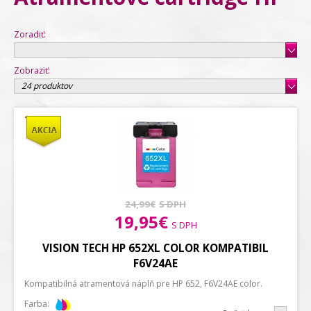
Zoradiť:
Zobraziť:
24 produktov
24,99€
S DPH
19,95€
S DPH
VISION TECH HP 652XL COLOR KOMPATIBIL
F6V24AE
Kompatibilná atramentová náplň pre HP 652, F6V24AE color.
Farba: