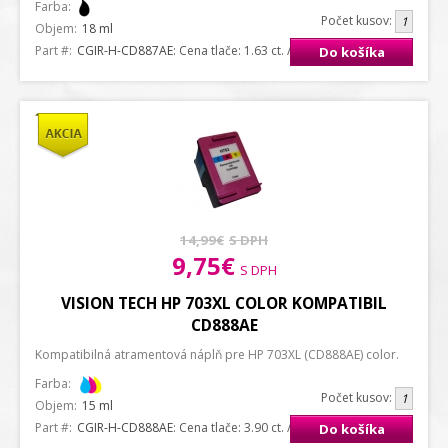
Farba:
Počet kusov:
Objem:
18 ml
Part #:
CGIR-H-CD887AE
: Cena tlače: 1.63 ct. / strana A4
Do košíka
14,99€
S DPH
9,75€
S DPH
VISION TECH HP 703XL COLOR KOMPATIBIL
CD888AE
Kompatibilná atramentová náplň pre HP 703XL (CD888AE) color.
Farba:
Počet kusov:
Objem:
15 ml
Part #:
CGIR-H-CD888AE
: Cena tlače: 3.90 ct. / strana A4
Do košíka