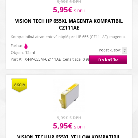
9,99€
S DPH
5,95€
S DPH
VISION TECH HP 655XL MAGENTA KOMPATIBIL
CZ111AE
Kompatibilná atramentová náplň pre HP 655 (CZ111AE), magenta.
Farba:
Počet kusov:
Objem:
12 ml
Part #:
IX-HP-655M-CZ111AE
: Cena tlače: 0.99 ct. / strana A4
Do košíka
9,99€
S DPH
5,95€
S DPH
VISION TECH HP 655XL YELLOW KOMPATIBIL