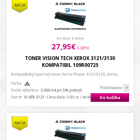
37,95€
S DPH
27,95€
S DPH
TONER VISION TECH XEROX 3121/3130
KOMPATIBIL 109R00725
Kompatibilný laserový toner Xerox Phaser 3121/3130, čierny.
Farba:
Počet kusov:
Počet výtlačkov:
3.000 A4 pri 5% pokrytí
Part #:
IX-XER-3121
: Cena tlače: 0.93 ct. / strana A4
Do košíka