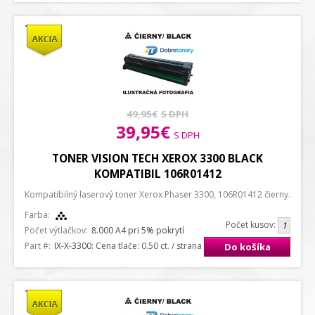
49,95€
S DPH
39,95€
S DPH
TONER VISION TECH XEROX 3300 BLACK
KOMPATIBIL 106R01412
Kompatibilný laserový toner Xerox Phaser 3300, 106R01412 čierny.
Farba:
Počet kusov:
Počet výtlačkov:
8.000 A4 pri 5% pokrytí
Part #:
IX-X-3300
: Cena tlače: 0.50 ct. / strana A4
Do košíka