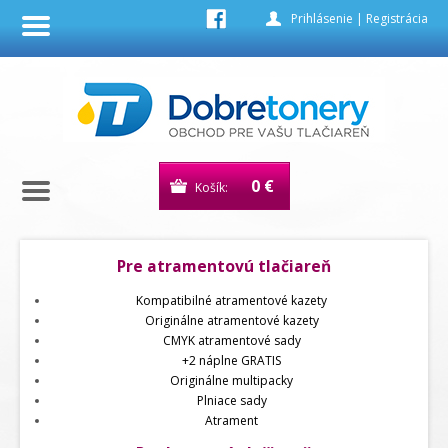
Prihlásenie
|
Registrácia
0 €
Košík:
Pre atramentovú tlačiareň
Kompatibilné atramentové kazety
Originálne atramentové kazety
CMYK atramentové sady
+2 náplne GRATIS
Originálne multipacky
Plniace sady
Atrament