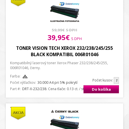
59,99€
S DPH
39,95€
S DPH
TONER VISION TECH XEROX 232/238/245/255
BLACK KOMPATIBIL 006R01046
Kompatibilný laserový toner Xerox Phaser 232/238/245/255,
006R01046, čierny.
Farba:
Počet kusov:
Počet výtlačkov:
30.000 A4 pri 5% pokrytí
Part #:
DRT-X-232/238
: Cena tlače: 0.13 ct. / strana A4
Do košíka