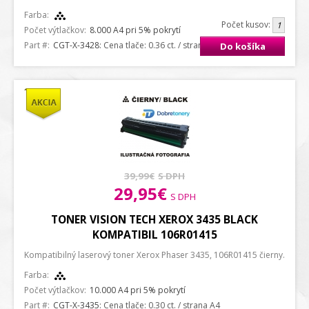
Farba:
Počet kusov:
Počet výtlačkov:
8.000 A4 pri 5% pokrytí
Part #:
CGT-X-3428
: Cena tlače: 0.36 ct. / strana A4
Do košíka
39,99€
S DPH
29,95€
S DPH
TONER VISION TECH XEROX 3435 BLACK
KOMPATIBIL 106R01415
Kompatibilný laserový toner Xerox Phaser 3435, 106R01415 čierny.
Farba:
Počet výtlačkov:
10.000 A4 pri 5% pokrytí
Part #:
CGT-X-3435
: Cena tlače: 0.30 ct. / strana A4