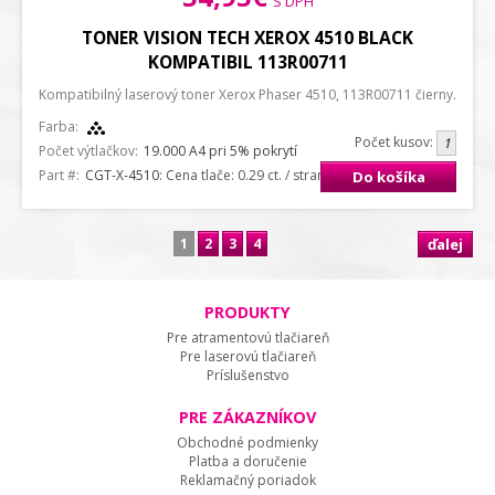
S DPH
TONER VISION TECH XEROX 4510 BLACK
KOMPATIBIL 113R00711
Kompatibilný laserový toner Xerox Phaser 4510, 113R00711 čierny.
Farba:
Počet kusov:
Počet výtlačkov:
19.000 A4 pri 5% pokrytí
Part #:
CGT-X-4510
: Cena tlače: 0.29 ct. / strana A4
Do košíka
1
2
3
4
ďalej
PRODUKTY
Pre atramentovú tlačiareň
Pre laserovú tlačiareň
Príslušenstvo
PRE ZÁKAZNÍKOV
Obchodné podmienky
Platba a doručenie
Reklamačný poriadok