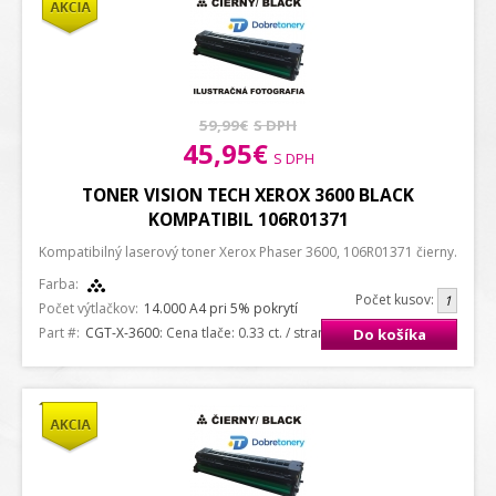
59,99€
S DPH
45,95€
S DPH
TONER VISION TECH XEROX 3600 BLACK
KOMPATIBIL 106R01371
Kompatibilný laserový toner Xerox Phaser 3600, 106R01371 čierny.
Farba:
Počet kusov:
Počet výtlačkov:
14.000 A4 pri 5% pokrytí
Part #:
CGT-X-3600
: Cena tlače: 0.33 ct. / strana A4
Do košíka