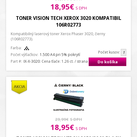
18,95€
S DPH
TONER VISION TECH XEROX 3020 KOMPATIBIL
106R02773
Kompatibilný laserový toner Xerox Phaser 3020, čierny
(106R02773).
Farba:
Počet kusov:
Počet výtlačkov:
1.500 A4 pri 5% pokrytí
Part #:
IX-X-3020
: Cena tlače: 1.26 ct. / strana A4
Do košíka
29,99€
S DPH
18,95€
S DPH