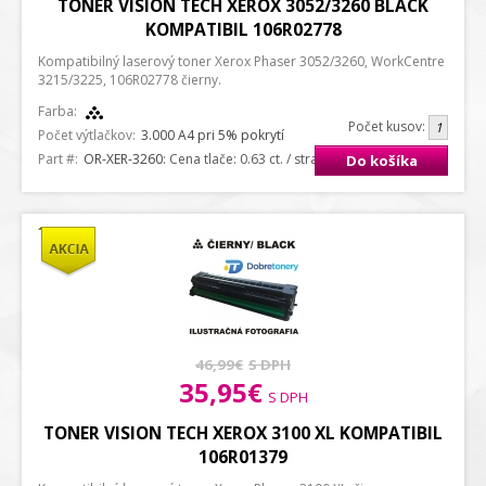
TONER VISION TECH XEROX 3052/3260 BLACK
KOMPATIBIL 106R02778
Kompatibilný laserový toner Xerox Phaser 3052/3260, WorkCentre
3215/3225, 106R02778 čierny.
Farba:
Počet kusov:
Počet výtlačkov:
3.000 A4 pri 5% pokrytí
Part #:
OR-XER-3260
: Cena tlače: 0.63 ct. / strana A4
Do košíka
46,99€
S DPH
35,95€
S DPH
TONER VISION TECH XEROX 3100 XL KOMPATIBIL
106R01379