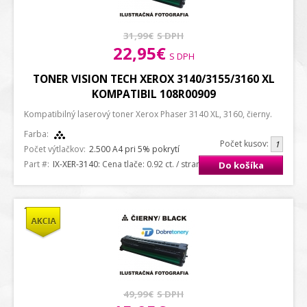
31,99€
S DPH
22,95€
S DPH
TONER VISION TECH XEROX 3140/3155/3160 XL
KOMPATIBIL 108R00909
Kompatibilný laserový toner Xerox Phaser 3140 XL, 3160, čierny.
Farba:
Počet kusov:
Počet výtlačkov:
2.500 A4 pri 5% pokrytí
Part #:
IX-XER-3140
: Cena tlače: 0.92 ct. / strana A4
Do košíka
49,99€
S DPH