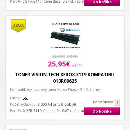
Part #:
CGT-X-3117
: Cena tlače: 0.87 ct. / strana A4
Do košíka
35,99€
S DPH
25,95€
S DPH
TONER VISION TECH XEROX 3119 KOMPATIBIL
013R00625
Kompatibilný laserový toner Xerox Phaser 3119, čierny.
Farba:
Počet kusov:
Počet výtlačkov:
3.000 A4 pri 5% pokrytí
Part #:
IX-XER-3119
: Cena tlače: 0.87 ct. / strana A4
Do košíka