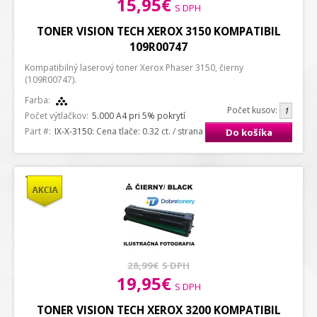
15,95€
S DPH
TONER VISION TECH XEROX 3150 KOMPATIBIL
109R00747
Kompatibilný laserový toner Xerox Phaser 3150, čierny
(109R00747).
Farba:
Počet kusov:
Počet výtlačkov:
5.000 A4 pri 5% pokrytí
Part #:
IX-X-3150
: Cena tlače: 0.32 ct. / strana A4
Do košíka
28,99€
S DPH
19,95€
S DPH
TONER VISION TECH XEROX 3200 KOMPATIBIL