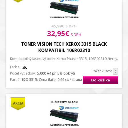
45,99€
S DPH
32,95€
S DPH
TONER VISION TECH XEROX 3315 BLACK
KOMPATIBIL 106R02310
Kompatibilný laserový toner Xerox Phaser 3315, 106R02310 čierny.
Farba:
Počet kusov:
Počet výtlačkov:
5.000 A4 pri 5% pokrytí
Part #:
IX-X-3315
: Cena tlače: 0.66 ct. / strana A4
Do košíka