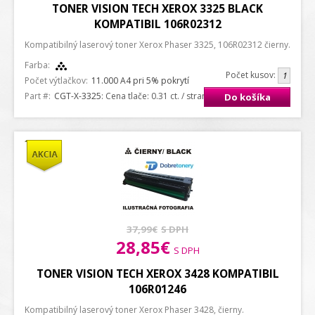
TONER VISION TECH XEROX 3325 BLACK
KOMPATIBIL 106R02312
Kompatibilný laserový toner Xerox Phaser 3325, 106R02312 čierny.
Farba:
Počet kusov:
Počet výtlačkov:
11.000 A4 pri 5% pokrytí
Part #:
CGT-X-3325
: Cena tlače: 0.31 ct. / strana A4
Do košíka
37,99€
S DPH
28,85€
S DPH
TONER VISION TECH XEROX 3428 KOMPATIBIL
106R01246
Kompatibilný laserový toner Xerox Phaser 3428, čierny.