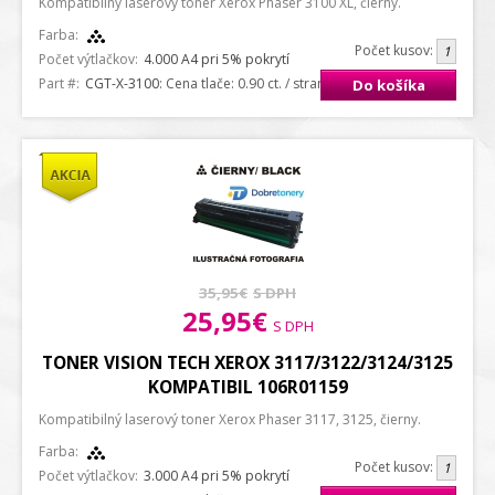
Kompatibilný laserový toner Xerox Phaser 3100 XL, čierny.
Farba:
Počet kusov:
Počet výtlačkov:
4.000 A4 pri 5% pokrytí
Part #:
CGT-X-3100
: Cena tlače: 0.90 ct. / strana A4
Do košíka
35,95€
S DPH
25,95€
S DPH
TONER VISION TECH XEROX 3117/3122/3124/3125
KOMPATIBIL 106R01159
Kompatibilný laserový toner Xerox Phaser 3117, 3125, čierny.
Farba:
Počet kusov:
Počet výtlačkov:
3.000 A4 pri 5% pokrytí