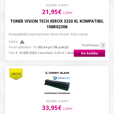
39,99€
S DPH
21,95€
S DPH
TONER VISION TECH XEROX 3320 XL KOMPATIBIL
106R02306
Kompatibilný laserový toner Xerox Phaser 3320, čierny.
Farba:
Počet kusov:
Počet výtlačkov:
11.000 A4 pri 5% pokrytí
Part #:
IX-XER-3320
: Cena tlače: 0.20 ct. / strana A4
Do košíka
49,99€
S DPH
33,95€
S DPH