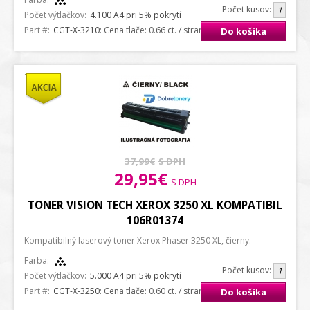
Počet kusov:
Počet výtlačkov:
4.100 A4 pri 5% pokrytí
Part #:
CGT-X-3210
: Cena tlače: 0.66 ct. / strana A4
Do košíka
37,99€
S DPH
29,95€
S DPH
TONER VISION TECH XEROX 3250 XL KOMPATIBIL
106R01374
Kompatibilný laserový toner Xerox Phaser 3250 XL, čierny.
Farba:
Počet kusov:
Počet výtlačkov:
5.000 A4 pri 5% pokrytí
Part #:
CGT-X-3250
: Cena tlače: 0.60 ct. / strana A4
Do košíka