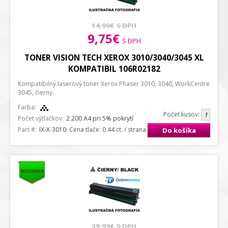
14,99€
S DPH
9,75€
S DPH
TONER VISION TECH XEROX 3010/3040/3045 XL
KOMPATIBIL 106R02182
Kompatibilný laserový toner Xerox Phaser 3010, 3040, WorkCentre
3045, čierny.
Farba:
Počet kusov:
Počet výtlačkov:
2.200 A4 pri 5% pokrytí
Part #:
IX-X-3010
: Cena tlače: 0.44 ct. / strana A4
Do košíka
39,99€
S DPH