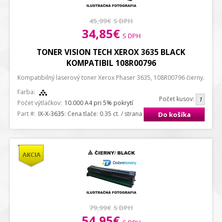
45,99€
S DPH
34,85€
S DPH
TONER VISION TECH XEROX 3635 BLACK
KOMPATIBIL 108R00796
Kompatibilný laserový toner Xerox Phaser 3635, 108R00796 čierny.
Farba:
Počet kusov:
Počet výtlačkov:
10.000 A4 pri 5% pokrytí
Part #:
IX-X-3635
: Cena tlače: 0.35 ct. / strana A4
Do košíka
79,99€
S DPH
54,95€