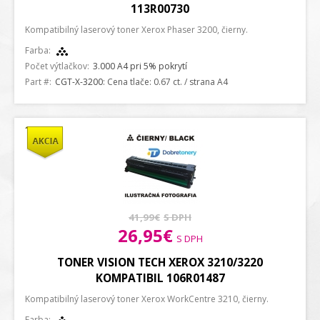
113R00730
Kompatibilný laserový toner Xerox Phaser 3200, čierny.
Farba:
Počet výtlačkov:
3.000 A4 pri 5% pokrytí
Part #:
CGT-X-3200
: Cena tlače: 0.67 ct. / strana A4
41,99€
S DPH
26,95€
S DPH
TONER VISION TECH XEROX 3210/3220
KOMPATIBIL 106R01487
Kompatibilný laserový toner Xerox WorkCentre 3210, čierny.
Farba: