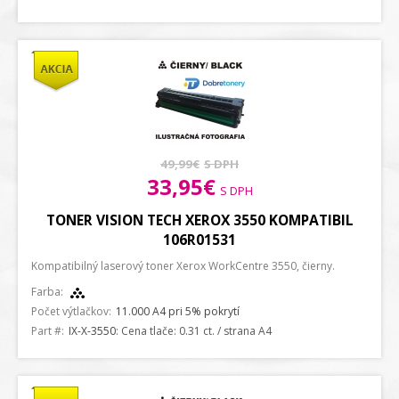
49,99€
S DPH
33,95€
S DPH
TONER VISION TECH XEROX 3550 KOMPATIBIL
106R01531
Kompatibilný laserový toner Xerox WorkCentre 3550, čierny.
Farba:
Počet výtlačkov:
11.000 A4 pri 5% pokrytí
Part #:
IX-X-3550
: Cena tlače: 0.31 ct. / strana A4