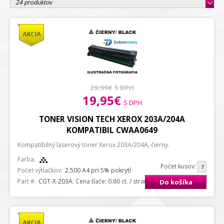
24 produktov
29,99€
S DPH
19,95€
S DPH
TONER VISION TECH XEROX 203A/204A
KOMPATIBIL CWAA0649
Kompatibilný laserový toner Xerox 203A/204A, čierny.
Farba:
Počet kusov:
Počet výtlačkov:
2.500 A4 pri 5% pokrytí
Part #:
CGT-X-203A
: Cena tlače: 0.80 ct. / strana A4
Do košíka