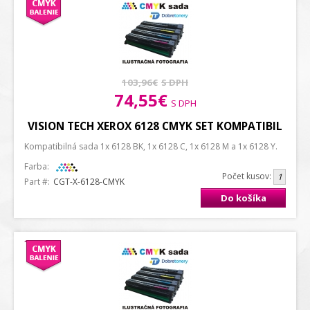
103,96€
S DPH
74,55€
S DPH
VISION TECH XEROX 6128 CMYK SET KOMPATIBIL
Kompatibilná sada 1x 6128 BK, 1x 6128 C, 1x 6128 M a 1x 6128 Y.
Farba:
Počet kusov:
Part #:
CGT-X-6128-CMYK
Do košíka