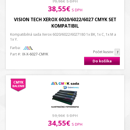
79,96€
S DPH
38,55€
S DPH
VISION TECH XEROX 6020/6022/6027 CMYK SET
KOMPATIBIL
Kompatibilná sada Xerox 6020/6022/6027180 1x BK, 1x C, 1x M a
1x Y.
Farba:
Počet kusov:
Part #:
IX-X-6027-CMYK
Do košíka
59,96€
S DPH
34,55€
S DPH