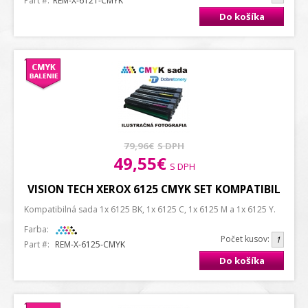
Part #:
REM-X-6121-CMYK
Do košíka
79,96€
S DPH
49,55€
S DPH
VISION TECH XEROX 6125 CMYK SET KOMPATIBIL
Kompatibilná sada 1x 6125 BK, 1x 6125 C, 1x 6125 M a 1x 6125 Y.
Farba:
Počet kusov:
Part #:
REM-X-6125-CMYK
Do košíka