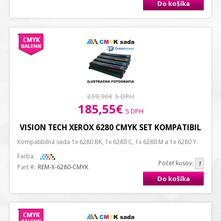
Do košíka
239,96€
S DPH
185,55€
S DPH
VISION TECH XEROX 6280 CMYK SET KOMPATIBIL
Kompatibilná sada 1x 6280 BK, 1x 6280 C, 1x 6280 M a 1x 6280 Y.
Farba:
Počet kusov:
Part #:
REM-X-6280-CMYK
Do košíka