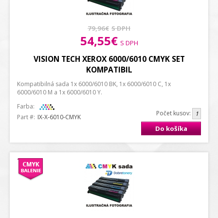
79,96€
S DPH
54,55€
S DPH
VISION TECH XEROX 6000/6010 CMYK SET
KOMPATIBIL
Kompatibilná sada 1x 6000/6010 BK, 1x 6000/6010 C, 1x
6000/6010 M a 1x 6000/6010 Y.
Farba:
Počet kusov:
Part #:
IX-X-6010-CMYK
Do košíka