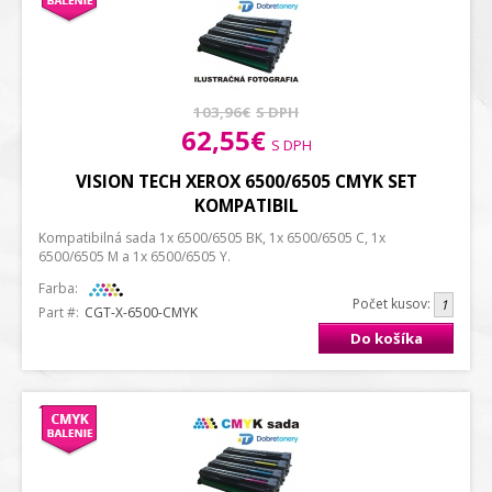
103,96€
S DPH
62,55€
S DPH
VISION TECH XEROX 6500/6505 CMYK SET
KOMPATIBIL
Kompatibilná sada 1x 6500/6505 BK, 1x 6500/6505 C, 1x
6500/6505 M a 1x 6500/6505 Y.
Farba:
Počet kusov:
Part #:
CGT-X-6500-CMYK
Do košíka