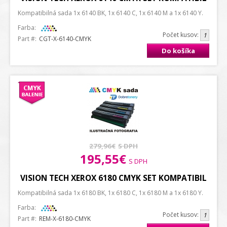
Kompatibilná sada 1x 6140 BK, 1x 6140 C, 1x 6140 M a 1x 6140 Y.
Farba:
Počet kusov:
Part #:
CGT-X-6140-CMYK
Do košíka
279,96€
S DPH
195,55€
S DPH
VISION TECH XEROX 6180 CMYK SET KOMPATIBIL
Kompatibilná sada 1x 6180 BK, 1x 6180 C, 1x 6180 M a 1x 6180 Y.
Farba:
Počet kusov:
Part #:
REM-X-6180-CMYK