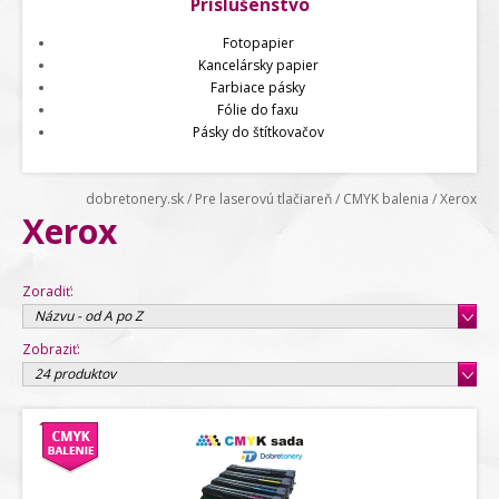
Príslušenstvo
Fotopapier
Kancelársky papier
Farbiace pásky
Fólie do faxu
Pásky do štítkovačov
dobretonery.sk
/
Pre laserovú tlačiareň
/
CMYK balenia
/
Xerox
Xerox
Zoradiť:
Názvu - od A po Z
Zobraziť:
24 produktov