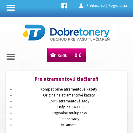
Prihlásenie
|
Registrácia
0 €
Košík:
Pre atramentovú tlačiareň
Kompatibilné atramentové kazety
Originálne atramentové kazety
CMYK atramentové sady
+2 náplne GRATIS
Originálne multipacky
Plniace sady
Atrament