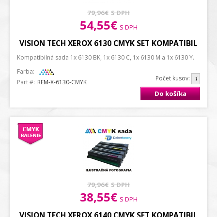
79,96€
S DPH
54,55€
S DPH
VISION TECH XEROX 6130 CMYK SET KOMPATIBIL
Kompatibilná sada 1x 6130 BK, 1x 6130 C, 1x 6130 M a 1x 6130 Y.
Farba:
Počet kusov:
Part #:
REM-X-6130-CMYK
Do košíka
79,96€
S DPH
38,55€
S DPH
VISION TECH XEROX 6140 CMYK SET KOMPATIBIL