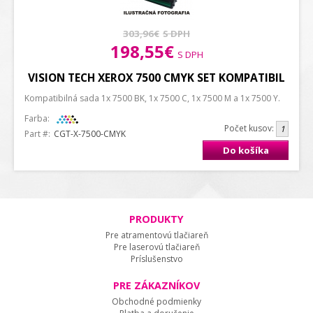
303,96€
S DPH
198,55€
S DPH
VISION TECH XEROX 7500 CMYK SET KOMPATIBIL
Kompatibilná sada 1x 7500 BK, 1x 7500 C, 1x 7500 M a 1x 7500 Y.
Farba:
Počet kusov:
Part #:
CGT-X-7500-CMYK
Do košíka
PRODUKTY
Pre atramentovú tlačiareň
Pre laserovú tlačiareň
Príslušenstvo
PRE ZÁKAZNÍKOV
Obchodné podmienky