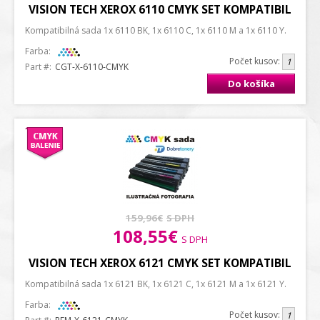
VISION TECH XEROX 6110 CMYK SET KOMPATIBIL
Kompatibilná sada 1x 6110 BK, 1x 6110 C, 1x 6110 M a 1x 6110 Y.
Farba:
Počet kusov:
Part #:
CGT-X-6110-CMYK
Do košíka
159,96€
S DPH
108,55€
S DPH
VISION TECH XEROX 6121 CMYK SET KOMPATIBIL
Kompatibilná sada 1x 6121 BK, 1x 6121 C, 1x 6121 M a 1x 6121 Y.
Farba:
Počet kusov: