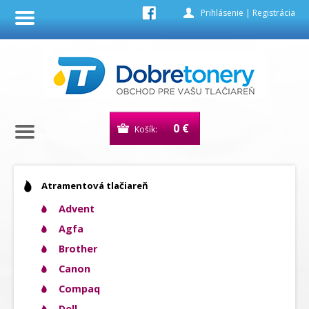
Prihlásenie
|
Registrácia
0 €
Košík:
Atramentová tlačiareň
Advent
Agfa
Brother
Canon
Compaq
Dell