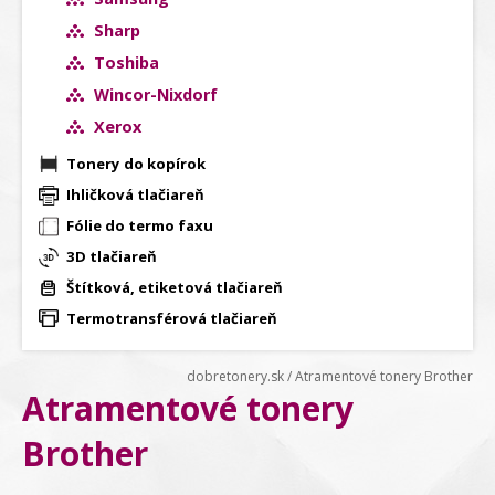
Sharp
Toshiba
Wincor-Nixdorf
Xerox
Tonery do kopírok
Ihličková tlačiareň
Fólie do termo faxu
3D tlačiareň
Štítková, etiketová tlačiareň
Termotransférová tlačiareň
dobretonery.sk
/
Atramentové tonery Brother
Atramentové tonery
Brother