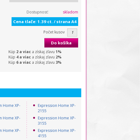
Dostupnosť:
skladom
Cena tlače: 1.39 ct. / strana A4
Počet kusov
Do košíka
Kúp
2 a viac
a získaj zľavu
1%
Kúp
4 a viac
a získaj zľavu
2%
Kúp
6 a viac
a získaj zľavu
3%
on Home XP-
Expression Home XP-
2155
on Home XP-
Expression Home XP-
3155
on Home XP-
Expression Home XP-
4155