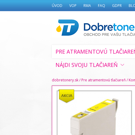
ÚVOD
VOP
RMA
FAQ
GDPR
BL
PRE ATRAMENTOVÚ TLAČIARE
NÁJDI SVOJU TLAČIAREŇ
dobretonery.sk
/
Pre atramentovú tlačiareň
/
Kom