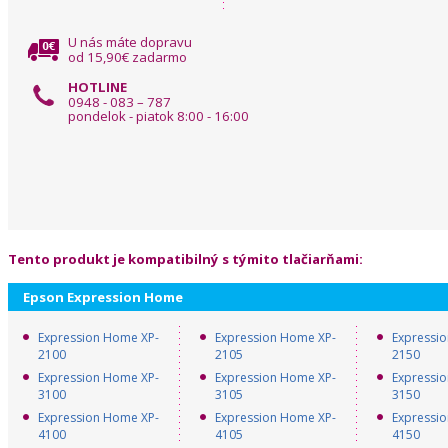
U nás máte dopravu
od 15,90€ zadarmo
HOTLINE
0948 - 083 – 787
pondelok - piatok 8:00 - 16:00
Tento produkt je kompatibilný s týmito tlačiarňami:
Epson Expression Home
Expression Home XP-
Expression Home XP-
Expressi
2100
2105
2150
Expression Home XP-
Expression Home XP-
Expressi
3100
3105
3150
Expression Home XP-
Expression Home XP-
Expressi
4100
4105
4150