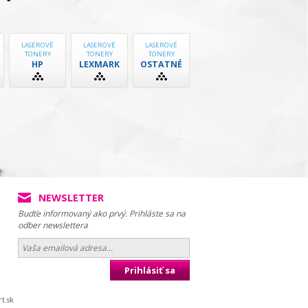
LASEROVÉ
LASEROVÉ
LASEROVÉ
TONERY
TONERY
TONERY
HP
LEXMARK
OSTATNÉ
NEWSLETTER
Budťe informovaný ako prvý. Prihláste sa na
odber newslettera
Prihlásiť sa
t.sk