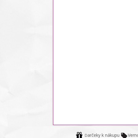
arčeky k nákupu
Vern
D