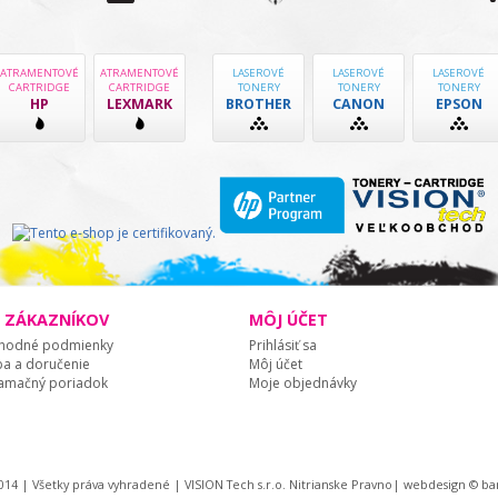
ATRAMENTOVÉ
ATRAMENTOVÉ
LASEROVÉ
LASEROVÉ
LASEROVÉ
CARTRIDGE
CARTRIDGE
TONERY
TONERY
TONERY
HP
LEXMARK
BROTHER
CANON
EPSON
E ZÁKAZNÍKOV
MÔJ ÚČET
hodné podmienky
Prihlásiť sa
ba a doručenie
Môj účet
amačný poriadok
Moje objednávky
014 | Všetky práva vyhradené | VISION Tech s.r.o. Nitrianske Pravno|
webdesign
©
bar