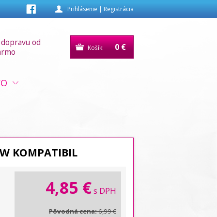
Prihlásenie
|
Registrácia
 dopravu od
0 €
Košík:
armo
VO
LOW KOMPATIBIL
4,85 €
s DPH
Pôvodná cena:
6,99 €