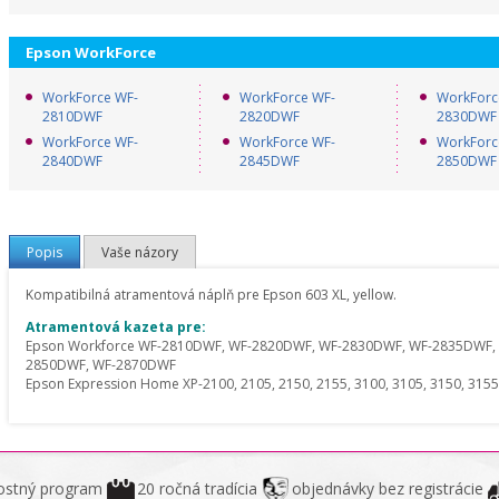
Epson WorkForce
WorkForce WF-
WorkForce WF-
WorkForc
2810DWF
2820DWF
2830DWF
WorkForce WF-
WorkForce WF-
WorkForc
2840DWF
2845DWF
2850DWF
Popis
Vaše názory
Kompatibilná atramentová náplň pre Epson 603 XL,
yellow
.
Atramentová kazeta pre:
Epson Workforce WF-2810DWF,
WF-2820DWF
,
WF-2830DWF
,
WF-2835DWF
,
2850DWF
,
WF-2870DWF
Epson Expression Home XP-2100, 2105, 2150, 2155, 3100, 3105, 3150, 3155
ostný program
20 ročná tradícia
objednávky bez registrácie