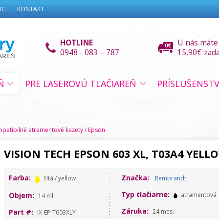
OG
KONTAKT
HOTLINE
U nás máte
0948 - 083 – 787
15,90€ zad
Ň
PRE LASEROVÚ TLAČIAREŇ
PRÍSLUŠENST
patibilné atramentové kazety
/
Epson
VISION TECH EPSON 603 XL, T03A4 YEL
Farba:
Značka:
žltá / yellow
Rembrandt
Typ tlačiarne:
Objem:
atramentová
14 ml
Záruka:
Part #:
24 mes.
IX-EP-T603XLY