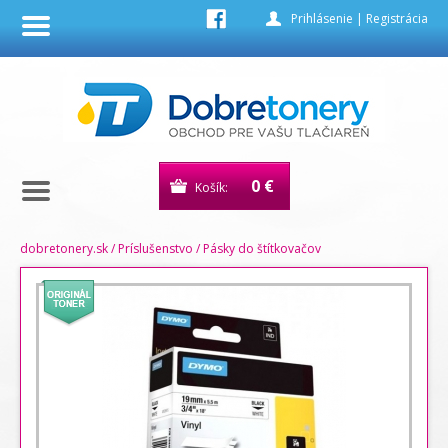
Prihlásenie
|
Registrácia
0 €
Košík:
dobretonery.sk
/
Príslušenstvo
/
Pásky do štítkovačov