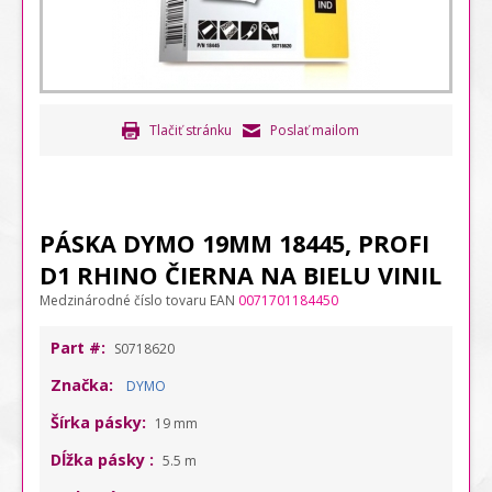
Tlačiť stránku
Poslať mailom
PÁSKA DYMO 19MM 18445, PROFI
D1 RHINO ČIERNA NA BIELU VINIL
Medzinárodné číslo tovaru EAN
0071701184450
Part #:
S0718620
Značka:
DYMO
Šírka pásky:
19 mm
Dĺžka pásky :
5.5 m