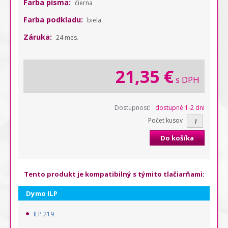
Farba písma:
čierna
Farba podkladu:
biela
Záruka:
24 mes.
21,35 €
s DPH
Dostupnosť:
dostupné 1-2 dni
Počet kusov
Do košíka
Tento produkt je kompatibilný s týmito tlačiarňami:
Dymo ILP
ILP 219