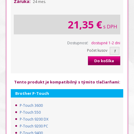
Záruka:
24 mes.
21,35 €
s DPH
Dostupnosť:
dostupné 1-2 dni
Počet kusov
Do košíka
Tento produkt je kompatibilný s týmito tlačiarňami:
Brother P-Touch
P-Touch 3600
P-Touch 550
P-Touch 9200 DX
P-Touch 9200 PC
P-Touch 9400