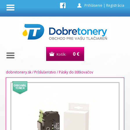
Prihlásenie
|
Registrácia
0 €
Košík:
dobretonery.sk
/
Príslušenstvo
/
Pásky do štítkovačov