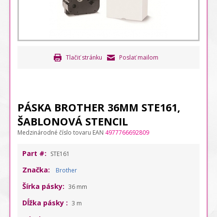
Tlačiť stránku
Poslať mailom
PÁSKA BROTHER 36MM STE161,
ŠABLONOVÁ STENCIL
Medzinárodné číslo tovaru EAN
4977766692809
Part #:
STE161
Značka:
Brother
Šírka pásky:
36 mm
Dĺžka pásky :
3 m