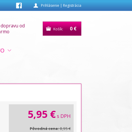
Prihlásenie
|
Registrácia
 dopravu od
0 €
Košík:
armo
VO
5,95 €
s DPH
Pôvodná cena:
8,95 €