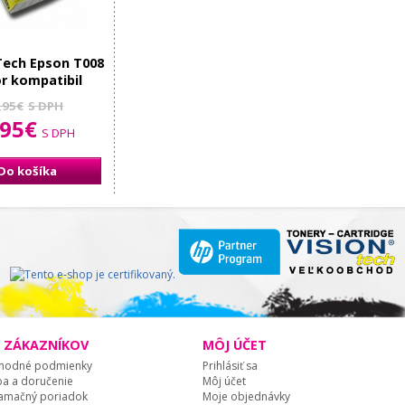
Tech Epson T008
r kompatibil
,95€
S DPH
,95€
S DPH
Do košíka
E ZÁKAZNÍKOV
MÔJ ÚČET
hodné podmienky
Prihlásiť sa
ba a doručenie
Môj účet
amačný poriadok
Moje objednávky