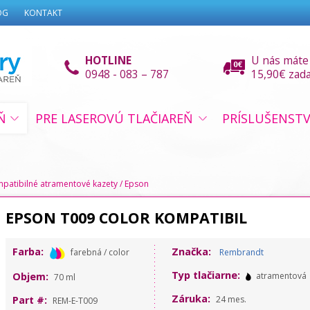
OG
KONTAKT
HOTLINE
U nás máte
0948 - 083 – 787
15,90€ zad
Ň
PRE LASEROVÚ TLAČIAREŇ
PRÍSLUŠENST
patibilné atramentové kazety
/
Epson
EPSON T009 COLOR KOMPATIBIL
Farba:
Značka:
farebná / color
Rembrandt
Typ tlačiarne:
Objem:
atramentová
70 ml
Záruka:
Part #:
24 mes.
REM-E-T009