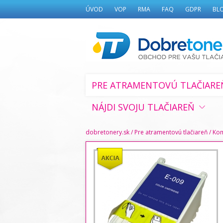
ÚVOD
VOP
RMA
FAQ
GDPR
BL
PRE ATRAMENTOVÚ TLAČIARE
NÁJDI SVOJU TLAČIAREŇ
dobretonery.sk
/
Pre atramentovú tlačiareň
/
Kom