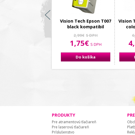
Vision Tech Epson T007
Vision 
black kompatibil
colo
2,99€
S DPH
6
1,75€
4
S DPH
Do košíka
PRODUKTY
PR
Pre atramentovú tlačiareň
Obc
Pre laserovú tlačiareň
Plat
Príslušenstvo
Rekl