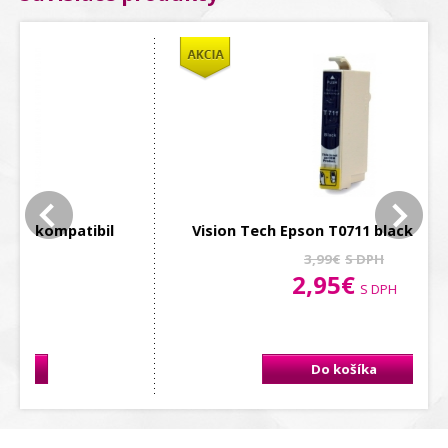
Vision Tech Epson T0711 black kompatibil
Vi
3,99€
S DPH
2,95€
S DPH
Do košíka