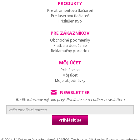
PRODUKTY
Pre atramentovú tlačiareň
Pre laserovú tlačiareň
Príslušenstvo
PRE ZÁKAZNÍKOV
Obchodné podmienky
Platba a doručenie
Reklamačný poriadok
MÔJ ÚČET
Prihlásiť sa
Môj účet
Moje objednávky
NEWSLETTER
Budťe informovaný ako prvý. Prihláste sa na odber newslettera
Prihlásiť sa
© 2014 | Všetky práva vyhradené | VISION Tech s.r.o. Nitrianske Pravno|
webdesign