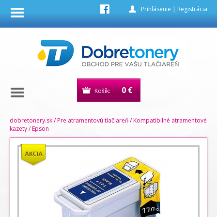
Prihlásenie
|
Registrácia
0 €
Košík:
dobretonery.sk
/
Pre atramentovú tlačiareň
/
Kompatibilné atramentové
kazety
/
Epson