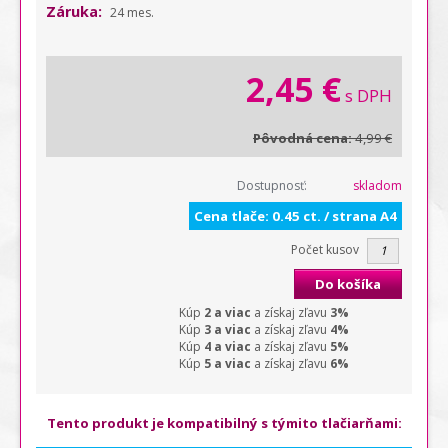
Záruka:
24 mes.
2,45 €
s DPH
Pôvodná cena:
4,99 €
Dostupnosť:
skladom
Cena tlače: 0.45 ct. / strana A4
Počet kusov
Do košíka
Kúp
2 a viac
a získaj zľavu
3%
Kúp
3 a viac
a získaj zľavu
4%
Kúp
4 a viac
a získaj zľavu
5%
Kúp
5 a viac
a získaj zľavu
6%
Tento produkt je kompatibilný s týmito tlačiarňami: