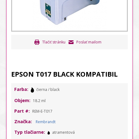
Tlačiť stránku
Poslať mailom
EPSON T017 BLACK KOMPATIBIL
Farba:
čierna / black
Objem:
18.2 ml
Part #:
REM-E-T017
Značka:
Rembrandt
Typ tlačiarne:
atramentová