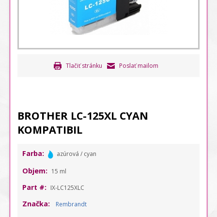
Tlačiť stránku
Poslať mailom
BROTHER LC-125XL CYAN
KOMPATIBIL
Farba:
azúrová / cyan
Objem:
15 ml
Part #:
IX-LC125XLC
Značka:
Rembrandt