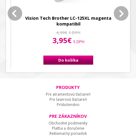
t
Vision Tech Brother LC-125XL magenta
Vi
kompatibil
4,99€
S DPH
3,95€
S DPH
Do košíka
PRODUKTY
Pre atramentovú tlačiareň
Pre laserovú tlačiareň
Príslušenstvo
PRE ZÁKAZNÍKOV
Obchodné podmienky
Platba a doručenie
Reklamačný poriadok