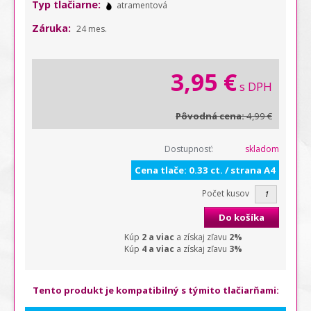
Typ tlačiarne:
atramentová
Záruka:
24 mes.
3,95 €
s DPH
Pôvodná cena:
4,99 €
Dostupnosť:
skladom
Cena tlače: 0.33 ct. / strana A4
Počet kusov
Do košíka
Kúp
2 a viac
a získaj zľavu
2%
Kúp
4 a viac
a získaj zľavu
3%
Tento produkt je kompatibilný s týmito tlačiarňami: