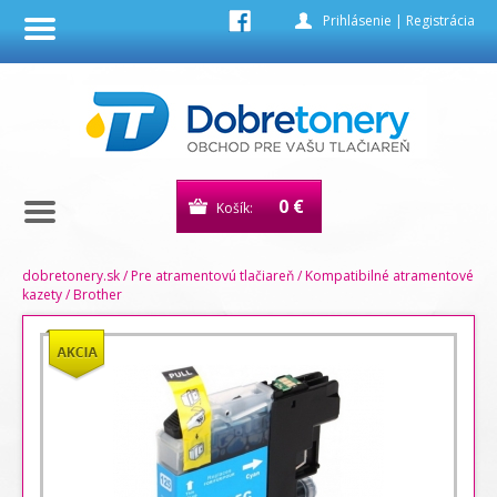
Prihlásenie
|
Registrácia
0 €
Košík:
dobretonery.sk
/
Pre atramentovú tlačiareň
/
Kompatibilné atramentové
kazety
/
Brother